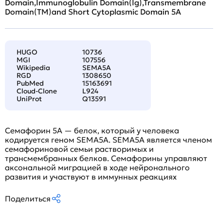
Domain,Immunoglobulin Domain(Ig),Transmembrane
Domain(TM)and Short Cytoplasmic Domain 5A
HUGO
10736
MGI
107556
Wikipedia
SEMA5A
RGD
1308650
PubMed
15163691
Cloud-Clone
L924
UniProt
Q13591
Семафорин 5A — белок, который у человека
кодируется геном SEMA5A. SEMA5A является членом
семафориновой семьи растворимых и
трансмембранных белков. Семафорины управляют
аксональной миграцией в ходе нейронального
развития и участвуют в иммунных реакциях
Поделиться