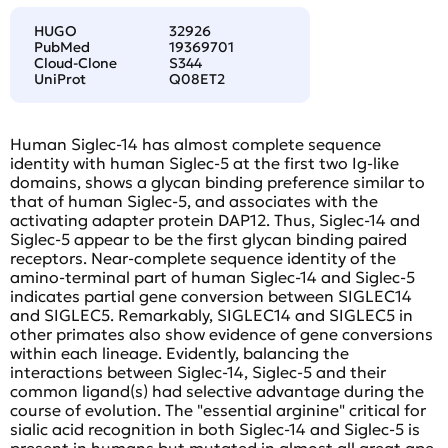
HUGO
32926
PubMed
19369701
Cloud-Clone
S344
UniProt
Q08ET2
Human Siglec-14 has almost complete sequence
identity with human Siglec-5 at the first two Ig-like
domains, shows a glycan binding preference similar to
that of human Siglec-5, and associates with the
activating adapter protein DAP12. Thus, Siglec-14 and
Siglec-5 appear to be the first glycan binding paired
receptors. Near-complete sequence identity of the
amino-terminal part of human Siglec-14 and Siglec-5
indicates partial gene conversion between SIGLEC14
and SIGLEC5. Remarkably, SIGLEC14 and SIGLEC5 in
other primates also show evidence of gene conversions
within each lineage. Evidently, balancing the
interactions between Siglec-14, Siglec-5 and their
common ligand(s) had selective advantage during the
course of evolution. The "essential arginine" critical for
sialic acid recognition in both Siglec-14 and Siglec-5 is