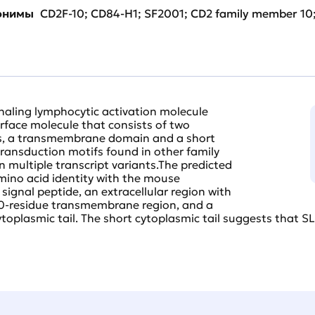
нонимы
CD2F-10; CD84-H1; SF2001; CD2 family member 10
aling lymphocytic activation molecule
urface molecule that consists of two
s, a transmembrane domain and a short
 transduction motifs found in other family
n multiple transcript variants.The predicted
ino acid identity with the mouse
ignal peptide, an extracellular region with
a 20-residue transmembrane region, and a
cytoplasmic tail. The short cytoplasmic tail suggests tha