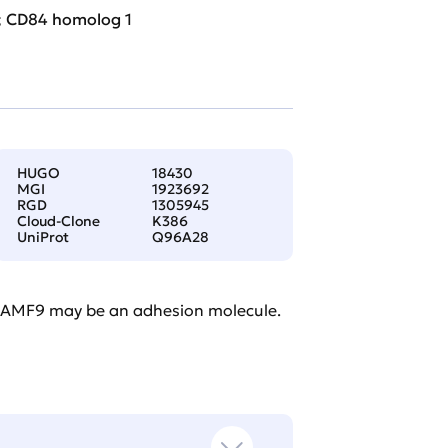
; CD84 homolog 1
HUGO
18430
MGI
1923692
RGD
1305945
Cloud-Clone
K386
UniProt
Q96A28
t SLAMF9 may be an adhesion molecule.