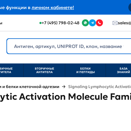
ые функции в
личном кабинете!
ы
+7 (495) 798-02-48
sales@
ВИЧНЫЕ
ВТОРИЧНЫЕ
БЕЛКИ
БАЗА
ТИТЕЛА
АНТИТЕЛА
И ПЕПТИДЫ
ЗНАНИЙ
и белки клеточной адгезии
Signaling Lymphocytic Activat
tic Activation Molecule Fam