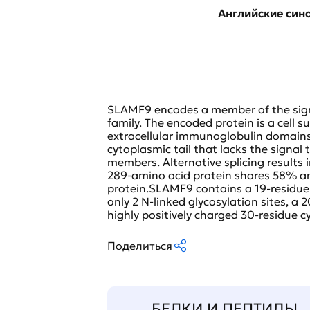
Английские си
SLAMF9 encodes a member of the sign
family. The encoded protein is a cell s
extracellular immunoglobulin domain
cytoplasmic tail that lacks the signal
members. Alternative splicing results i
289-amino acid protein shares 58% am
protein.SLAMF9 contains a 19-residue s
only 2 N-linked glycosylation sites, 
highly positively charged 30-residue 
Поделиться
БЕЛКИ И ПЕПТИДЫ