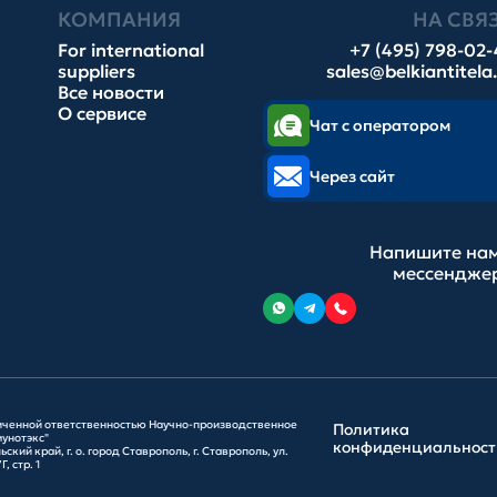
КОМПАНИЯ
НА СВЯ
For international
+7 (495) 798-02
suppliers
sales@belkiantitela
Все новости
О сервисе
Чат с оператором
Через сайт
Напишите нам
мессендже
иченной ответственностью Научно-производственное
Политика
унотэкс"
конфиденциальност
ский край, г. о. город Ставрополь, г. Ставрополь, ул.
, стр. 1