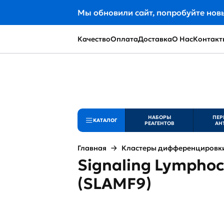
Мы обновили сайт, попробуйте нов
Качество
Оплата
Доставка
О Нас
Контакт
НАБОРЫ
ПЕР
КАТАЛОГ
РЕАГЕНТОВ
АН
Главная
Кластеры дифференцировки 
Signaling Lymphocy
(SLAMF9)