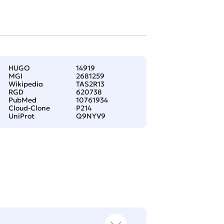
HUGO
14919
MGI
2681259
Wikipedia
TAS2R13
RGD
620738
PubMed
10761934
Cloud-Clone
P214
UniProt
Q9NYV9