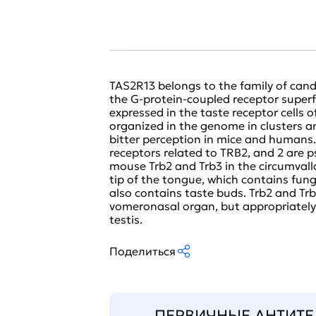
TAS2R13 belongs to the family of can
the G-protein-coupled receptor superfa
expressed in the taste receptor cells 
organized in the genome in clusters and
bitter perception in mice and humans.
receptors related to TRB2, and 2 are
mouse Trb2 and Trb3 in the circumvalla
tip of the tongue, which contains fung
also contains taste buds. Trb2 and Tr
vomeronasal organ, but appropriately
testis.
Поделиться
ПЕРВИЧНЫЕ АНТИТЕ