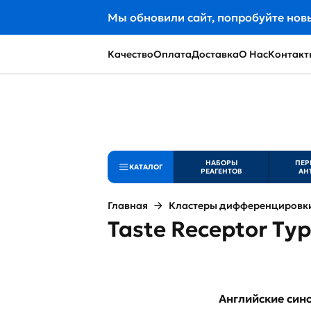
Мы обновили сайт, попробуйте нов
Качество
Оплата
Доставка
О Нас
Контакт
НАБОРЫ
ПЕР
КАТАЛОГ
РЕАГЕНТОВ
АН
Главная
Кластеры дифференцировки 
Taste Receptor Ty
Английские си