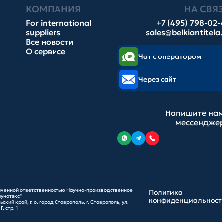
КОМПАНИЯ
НА СВЯ
For international
+7 (495) 798-02
suppliers
sales@belkiantitela
Все новости
О сервисе
Чат с оператором
Через сайт
Напишите нам
мессендже
иченной ответственностью Научно-производственное
Политика
унотэкс"
конфиденциальност
ский край, г. о. город Ставрополь, г. Ставрополь, ул.
, стр. 1