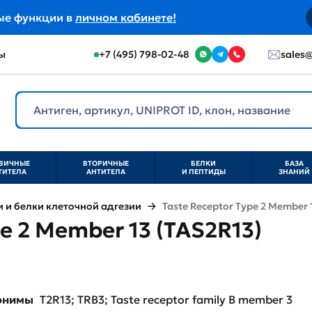
ые функции в
личном кабинете!
ы
+7 (495) 798-02-48
sales@
ВИЧНЫЕ
ВТОРИЧНЫЕ
БЕЛКИ
БАЗА
ТИТЕЛА
АНТИТЕЛА
И ПЕПТИДЫ
ЗНАНИЙ
и белки клеточной адгезии
Taste Receptor Type 2 Member 
pe 2 Member 13 (TAS2R13)
нонимы
T2R13; TRB3; Taste receptor family B member 3