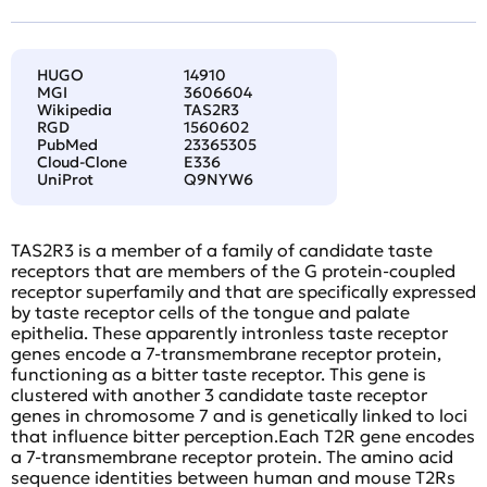
HUGO
14910
MGI
3606604
Wikipedia
TAS2R3
RGD
1560602
PubMed
23365305
Cloud-Clone
E336
UniProt
Q9NYW6
TAS2R3 is a member of a family of candidate taste
receptors that are members of the G protein-coupled
receptor superfamily and that are specifically expressed
by taste receptor cells of the tongue and palate
epithelia. These apparently intronless taste receptor
genes encode a 7-transmembrane receptor protein,
functioning as a bitter taste receptor. This gene is
clustered with another 3 candidate taste receptor
genes in chromosome 7 and is genetically linked to loci
that influence bitter perception.Each T2R gene encodes
a 7-transmembrane receptor protein. The amino acid
sequence identities between human and mouse T2Rs