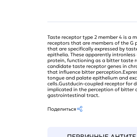
Taste receptor type 2 member 4 is a m
receptors that are members of the G 
that are specifically expressed by tas
epithelia. These apparently intronle
protein, functioning as a bitter taste 
candidate taste receptor genes in chro
that influence bitter perception.Expres
tongue and palate epithelium and excl
cells.Gustducin-coupled receptor for 
implicated in the perception of bitter
gastrointestinal tract.
Поделиться
ПЕРВИЧНЫЕ АНТИТЕ