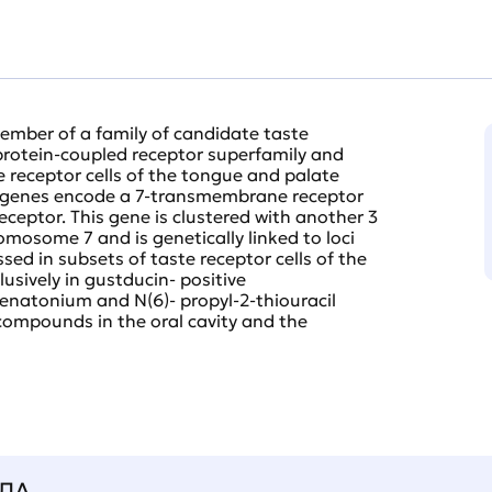
ember of a family of candidate taste
protein-coupled receptor superfamily and
te receptor cells of the tongue and palate
ss genes encode a 7-transmembrane receptor
receptor. This gene is clustered with another 3
mosome 7 and is genetically linked to loci
sed in subsets of taste receptor cells of the
usively in gustducin- positive
denatonium and N(6)- propyl-2-thiouracil
 compounds in the oral cavity and the
ЛА