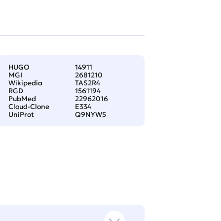
HUGO
14911
MGI
2681210
Wikipedia
TAS2R4
RGD
1561194
PubMed
22962016
Cloud-Clone
E334
UniProt
Q9NYW5