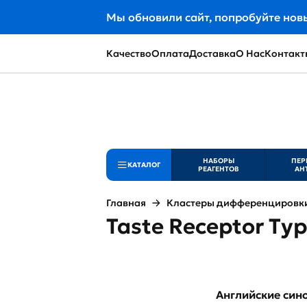
Мы обновили сайт, попробуйте нов
Качество
Оплата
Доставка
О Нас
Контакт
НАБОРЫ
ПЕР
КАТАЛОГ
РЕАГЕНТОВ
АН
Главная
Кластеры дифференцировки 
Taste Receptor Ty
Английские си