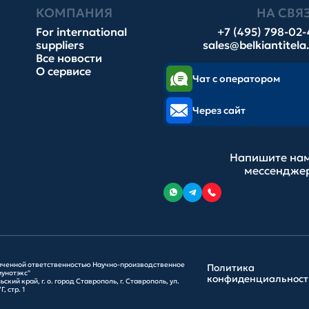
КОМПАНИЯ
НА СВЯ
For international
+7 (495) 798-02
suppliers
sales@belkiantitela
Все новости
О сервисе
Чат с оператором
Через сайт
Напишите нам
мессендже
иченной ответственностью Научно-производственное
Политика
унотэкс"
конфиденциальност
ский край, г. о. город Ставрополь, г. Ставрополь, ул.
, стр. 1