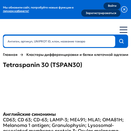
Войти
Мы обновили сайт, попробуйте новые функции в
личном кабинете!
Зарегистрироваться
Главная
Кластеры дифференцировки и белки клеточной адгезии
Tetraspanin 30 (TSPAN30)
Английские синонимы
CD63; CD 63; CD-63; LAMP-3; ME491; MLA1; OMA81H;
Melanoma 1 antigen; Granulophysin; Lysosomal-
associated membrane protein 3; Ocular melanoma-