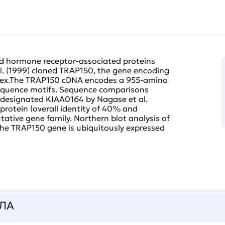
d hormone receptor-associated proteins
 al. (1999) cloned TRAP150, the gene encoding
lex.The TRAP150 cDNA encodes a 955-amino
sequence motifs. Sequence comparisons
 designated KIAA0164 by Nagase et al.
protein (overall identity of 40% and
utative gene family. Northern blot analysis of
he TRAP150 gene is ubiquitously expressed
.
ЛА