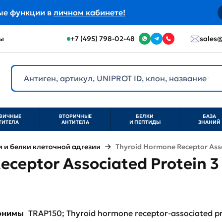
ые функции в
личном кабинете!
ы
+7 (495) 798-02-48
sales@
ВИЧНЫЕ
ВТОРИЧНЫЕ
БЕЛКИ
БАЗА
ТИТЕЛА
АНТИТЕЛА
И ПЕПТИДЫ
ЗНАНИЙ
и белки клеточной адгезии
Thyroid Hormone Receptor Asso
eceptor Associated Protein 3
нонимы
TRAP150; Thyroid hormone receptor-associated p