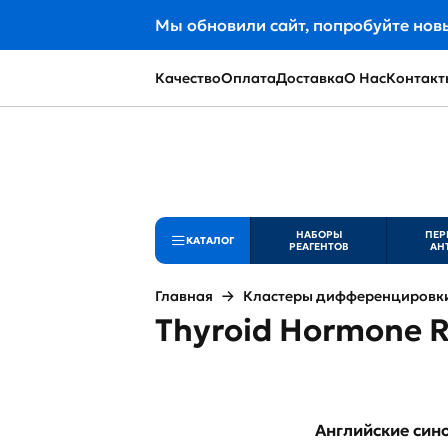
Мы обновили сайт, попробуйте нов
Качество
Оплата
Доставка
О Нас
Контакт
НАБОРЫ
ПЕР
КАТАЛОГ
РЕАГЕНТОВ
АН
Главная
Кластеры дифференцировки 
Thyroid Hormone R
Английские си