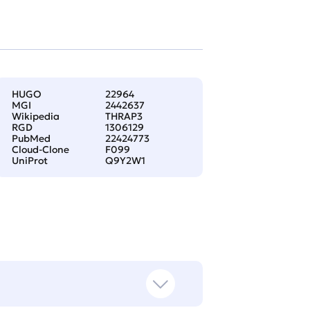
HUGO
22964
MGI
2442637
Wikipedia
THRAP3
RGD
1306129
PubMed
22424773
Cloud-Clone
F099
UniProt
Q9Y2W1