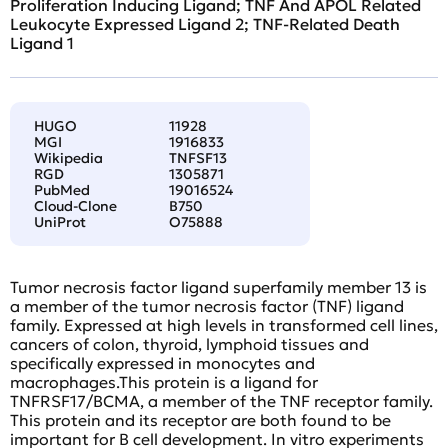
Proliferation Inducing Ligand; TNF And APOL Related
Leukocyte Expressed Ligand 2; TNF-Related Death
Ligand 1
HUGO
11928
MGI
1916833
Wikipedia
TNFSF13
RGD
1305871
PubMed
19016524
Cloud-Clone
B750
UniProt
O75888
Tumor necrosis factor ligand superfamily member 13 is
a member of the tumor necrosis factor (TNF) ligand
family. Expressed at high levels in transformed cell lines,
cancers of colon, thyroid, lymphoid tissues and
specifically expressed in monocytes and
macrophages.This protein is a ligand for
TNFRSF17/BCMA, a member of the TNF receptor family.
This protein and its receptor are both found to be
important for B cell development. In vitro experiments