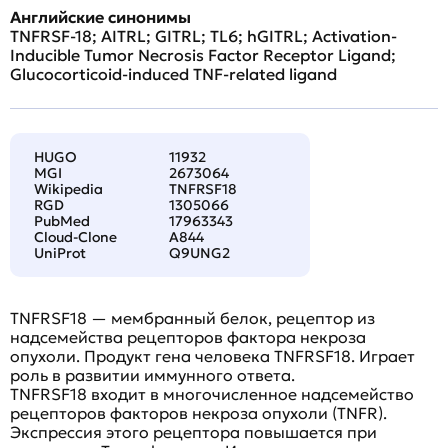
Английские синонимы
TNFRSF-18; AITRL; GITRL; TL6; hGITRL; Activation-
Inducible Tumor Necrosis Factor Receptor Ligand;
Glucocorticoid-induced TNF-related ligand
HUGO
11932
MGI
2673064
Wikipedia
TNFRSF18
RGD
1305066
PubMed
17963343
Cloud-Clone
A844
UniProt
Q9UNG2
TNFRSF18 — мембранный белок, рецептор из
надсемейства рецепторов фактора некроза
опухоли. Продукт гена человека TNFRSF18. Играет
роль в развитии иммунного ответа.
TNFRSF18 входит в многочисленное надсемейство
рецепторов факторов некроза опухоли (TNFR).
Экспрессия этого рецептора повышается при