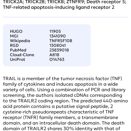
TRICK2A; TRICK2B; TRICKB; ZTNFR9; Death receptor 5;
TNF-related apoptosis-inducing ligand receptor 2
HUGO
11905
MGI
1341090
Wikipedia
TNFRSF10B
RGD
1308041
PubMed
23839018
Cloud-Clone
A818
UniProt
O14763
TRAIL is a member of the tumor necrosis factor (TNF)
family of cytokines and induces apoptosis in a wide
variety of cells. Using a combination of PCR and library
screening, the authors isolated cDNAs corresponding
to the TRAILR2 coding region. The predicted 440-amino
acid protein contains a putative signal peptide, 2
cysteine-rich pseudorepeats characteristic of TNF
receptor (TNFR) family members, a transmembrane
domain, and an intracellular death domain. The death
domain of TRAILR2 shares 30% identity with that of