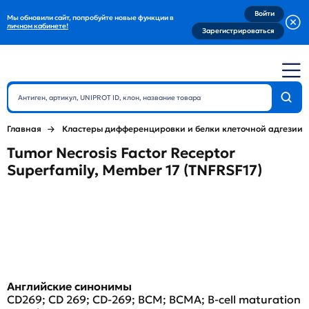
Войти
Мы обновили сайт, попробуйте новые функции в
личном кабинете!
Зарегистрироваться
Главная
Кластеры дифференцировки и белки клеточной адгезии
Tumor Necrosis Factor Receptor
Superfamily, Member 17 (TNFRSF17)
Английские синонимы
CD269; CD 269; CD-269; BCM; BCMA; B-cell maturation