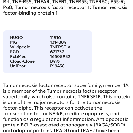
R-I; TNF-R55; TNFAR; TNFR1; TNFR55; TNFR60; P55-R;
P60; Tumor necrosis factor receptor 1; Tumor necrosis
factor-binding protein 1
HUGO
11916
MGI
1314884
Wikipedia
TNFRSF1A
RGD
621237
PubMed
16508982
Cloud-Clone
B499
UniProt
P19438
Tumor necrosis factor receptor superfamily, member 1A
is a member of the Tumor necrosis factor receptor
superfamily, which also contains TNFRSF1B. This protein
is one of the major receptors for the tumor necrosis
factor-alpha. This receptor can activate the
transcription factor NF-kB, mediate apoptosis, and
function as a regulator of inflammation. Antiapoptotic
protein BCL2-associated athanogene 4 (BAG4/SODD)
and adaptor proteins TRADD and TRAF2 have been