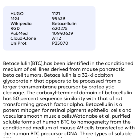
HUGO
1121
MGI
99439
Wikipedia
Betacellulin
RGD
620275
PubMed
10940639
Cloud-Clone
A112
UniProt
P35070
Betacellulin(BTC),has been identified in the conditioned
medium of cell lines derived from mouse pancreatic
beta cell tumors. Betacellulin is a 32-kilodalton
glycoprotein that appears to be processed from a
larger transmembrane precursor by proteolytic
cleavage. The carboxyl-terminal domain of betacellulin
has 50 percent sequence similarity with that of rat
transforming growth factor alpha. Betacellulin is a
potent mitogen for retinal pigment epithelial cells and
vascular smooth muscle cells.Watanabe et al. purified
soluble forms of human BTC to homogeneity from the
conditioned medium of mouse A9 cells transfected with
the human BTC precursor cDNA. Three types of soluble