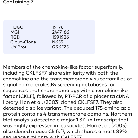
Containing 7
HUGO
19178
MGI
2447166
RGD
1591926
Cloud-Clone
N653
UniProt
Q96FZ5
Members of the chemokine-like factor superfamily,
including CKLFSF7, share similarity with both the
chemokine and the transmembrane 4 superfamilies of
signaling molecules.By screening databases for
sequences that share homology with chemokine-like
factor (CKLF), followed by RT-PCR of a placenta cDNA
library, Han et al. (2003) cloned CKLFSF7. They also
detected a splice variant. The deduced 175-amino acid
protein contains 4 transmembrane domains. Northern
blot analysis detected a major 1.37-kb transcript that
was highly expressed in leukocytes. Han et al. (2003)
also cloned mouse Cklfsf7, which shares almost 89%
sequence similarity with CKLFSF7.