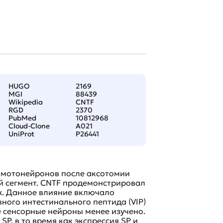
HUGO
2169
MGI
88439
Wikipedia
CNTF
RGD
2370
PubMed
10812968
Cloud-Clone
A021
UniProt
P26441
ь мотонейронов после аксотомии
 сегмент. CNTF продемонстрировал
ах. Данное влияние включало
вного интестинального пептида (VIP)
 сенсорные нейроны менее изучено.
P, в то время как экспрессия SP и