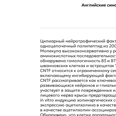
Английские си
Цилиарный нейротрофический факт
одноцепочечный полипептид из 200 
Молекула высококонсервативна у р
аминокислотных последовательност
обнаружена гомологичность 83 и 87
шванновских клетках и астроцитах 1
CNTF относится к ограниченному се
включающему ингибирующий фактор 
CNTF рассматривается как ключев
развивающихся нейронов и глиальн
участвует в защите поврежденных и
лицевого нерва крысы предотвраща
in vitro индукцию холинэргических
экспрессию ацетилхолина в качестве
в качестве ацетилхолин-ассоцииро
Обнаружено, что клетки дорзального