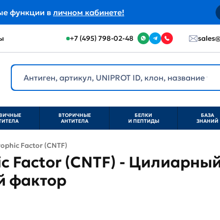
ые функции в
личном кабинете!
ы
+7 (495) 798-02-48
sales@
ВИЧНЫЕ
ВТОРИЧНЫЕ
БЕЛКИ
БАЗА
ТИТЕЛА
АНТИТЕЛА
И ПЕПТИДЫ
ЗНАНИЙ
rophic Factor (CNTF)
ic Factor (CNTF) - Цилиарны
й фактор