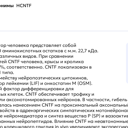
нонимы
HCNTF
ор человека представляет собой
аминокислотных остатков с м.м. 22,7 кДа.
азличных видов. При сравнении
ей CNTF человека, крысы и кролика
%, соответственно. CNTF локализован в
 типа.
мейству нейропоэтических цитокинов,
лейкемии (LIF) и онкостатин М (OSM).
ой фактор дифференцировки для
ых клеток. CNTF обеспечивает трофику и
ли аксонотомированных нейронов. В частности, гибел
лась нанесением CNTF на проксимальный аксональный
 свойств в адренэргических симпатических мотонейрон
 нейромедиатора и синтез вещества Р (SP) и вазоакти
ванных нейропептидов. Влияние CNTF на неавтономные
 корешкового ганглия in vivo увеличивают экспрессию S