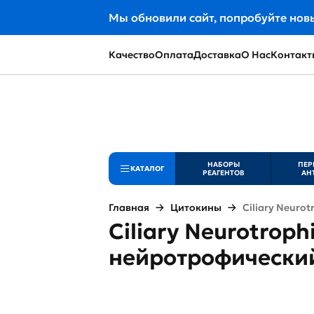
Мы обновили сайт, попробуйте нов
Качество
Оплата
Доставка
О Нас
Контакт
НАБОРЫ
ПЕР
КАТАЛОГ
РЕАГЕНТОВ
АН
Главная
Цитокины
Ciliary Neurot
Ciliary Neurotroph
нейротрофически