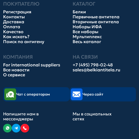
ПОКУПАТЕЛЮ
КАТАЛОГ
Регистрация
Белки
Контакты
Первичные антитела
Доставка
Вторичные антитела
Оплата
Наборы ИФА
Качество
Все наборы
Как искать?
Мультиплекс
Поиск по антигену
Весь каталог
КОМПАНИЯ
НА СВЯЗИ
For international suppliers
+7 (495) 798-02-48
Все новости
sales@belkiantitela.ru
О сервисе
Чат с оператором
Через сайт
Напишите нам в
Мы в социальных
мессенджеры
сетях