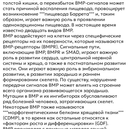
толстой кишки, а переизбыток BMP-сигналов может
стать причиной воспаления пищевода, провоцирует
возникновение """пищевода Баррета""" и, таким
образом, играет важную роль в проявлении
аденокарциномы пищевода. В настоящее время
известно двадцать видов BMP.
BMP воздействуют на клетки через специфические
рецепторы на их поверхности, которые называются
BMP-рецепторы (BMPR). Сигнальные пути,
включающие BMP, BMPR и SMAD, играют важную
роль в развитии сердца, центральной нервной
системы и хряща, а также в постнатальном развитии
кости. Они играют важную роль в эмбриональном
развитии, в развитии зародыша и раннем
формировании скелета. По существу, нарушение
передачи сигналов BMP может влиять на строение
всего организма развивающегося зародыша.
Мутации в BMP и их ингибиторах обуславливают
ряд болезней человека, затрагивающих скелет.
Некоторые BMP также называются
"""морфогенетическими белками хрящевой ткани"""
(CDMP), в то время как остальные относятся к
«факторам роста и дифференцировки» (GDF).
BMP производят с помощью методов генной