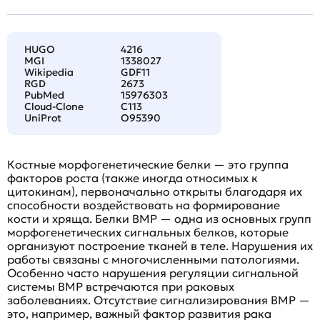
HUGO
4216
MGI
1338027
Wikipedia
GDF11
RGD
2673
PubMed
15976303
Cloud-Clone
C113
UniProt
O95390
Костные морфогенетические белки — это группа
факторов роста (также иногда относимых к
цитокинам), первоначально открыты благодаря их
способности воздействовать на формирование
кости и хряща. Белки BMP — одна из основных групп
морфогенетических сигнальных белков, которые
организуют построение тканей в теле. Нарушения их
работы связаны с многочисленными патологиями.
Особенно часто нарушения регуляции сигнальной
системы BMP встречаются при раковых
заболеваниях. Отсутствие сигнализирования BMP —
это, например, важный фактор развития рака