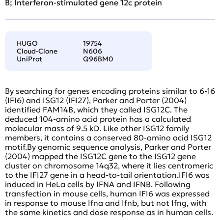
B; Interferon-stimulated gene 12c protein
HUGO
19754
Cloud-Clone
N606
UniProt
Q96BM0
By searching for genes encoding proteins similar to 6-16
(IFI6) and ISG12 (IFI27), Parker and Porter (2004)
identified FAM14B, which they called ISG12C. The
deduced 104-amino acid protein has a calculated
molecular mass of 9.5 kD. Like other ISG12 family
members, it contains a conserved 80-amino acid ISG12
motif.By genomic sequence analysis, Parker and Porter
(2004) mapped the ISG12C gene to the ISG12 gene
cluster on chromosome 14q32, where it lies centromeric
to the IFI27 gene in a head-to-tail orientation.IFI6 was
induced in HeLa cells by IFNA and IFNB. Following
transfection in mouse cells, human IFI6 was expressed
in response to mouse Ifna and Ifnb, but not Ifng, with
the same kinetics and dose response as in human cells.