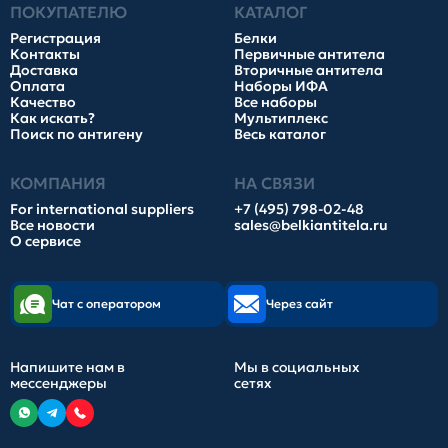
ПОКУПАТЕЛЮ
КАТАЛОГ
Регистрация
Белки
Контакты
Первичные антитела
Доставка
Вторичные антитела
Оплата
Наборы ИФА
Качество
Все наборы
Как искать?
Мультиплекс
Поиск по антигену
Весь каталог
КОМПАНИЯ
НА СВЯЗИ
For international suppliers
+7 (495) 798-02-48
Все новости
sales@belkiantitela.ru
О сервисе
Чат с оператором
Через сайт
Напишите нам в
Мы в социальных
мессенджеры
сетях