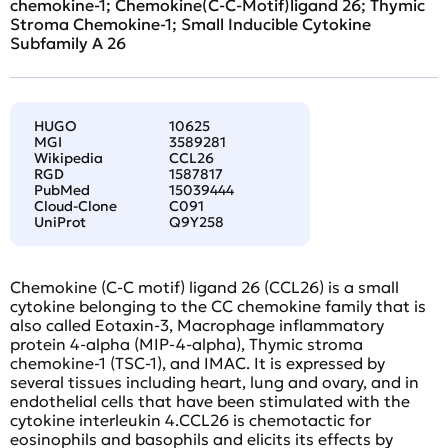
chemokine-1; Chemokine(C-C-Motif)ligand 26; Thymic
Stroma Chemokine-1; Small Inducible Cytokine
Subfamily A 26
HUGO
10625
MGI
3589281
Wikipedia
CCL26
RGD
1587817
PubMed
15039444
Cloud-Clone
C091
UniProt
Q9Y258
Chemokine (C-C motif) ligand 26 (CCL26) is a small
cytokine belonging to the CC chemokine family that is
also called Eotaxin-3, Macrophage inflammatory
protein 4-alpha (MIP-4-alpha), Thymic stroma
chemokine-1 (TSC-1), and IMAC. It is expressed by
several tissues including heart, lung and ovary, and in
endothelial cells that have been stimulated with the
cytokine interleukin 4.CCL26 is chemotactic for
eosinophils and basophils and elicits its effects by