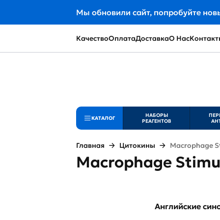
Мы обновили сайт, попробуйте нов
Качество
Оплата
Доставка
О Нас
Контакт
НАБОРЫ
ПЕР
КАТАЛОГ
РЕАГЕНТОВ
АН
Главная
Цитокины
Macrophage St
Macrophage Stimul
Английские си