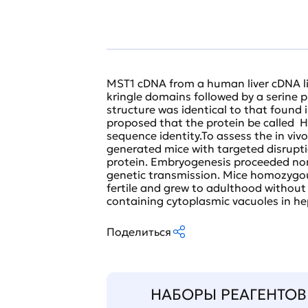
MST1 cDNA from a human liver cDNA li
kringle domains followed by a serine
structure was identical to that found 
proposed that the protein be called 
sequence identity.To assess the in vivo 
generated mice with targeted disruptio
protein. Embryogenesis proceeded nor
genetic transmission. Mice homozygous 
fertile and grew to adulthood without
containing cytoplasmic vacuoles in he
Поделиться
НАБОРЫ РЕАГЕНТОВ