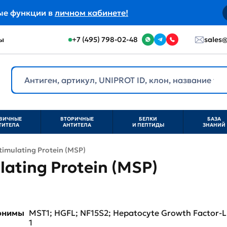
ые функции в
личном кабинете!
ы
+7 (495) 798-02-48
sales@
ВИЧНЫЕ
ВТОРИЧНЫЕ
БЕЛКИ
БАЗА
ТИТЕЛА
АНТИТЕЛА
И ПЕПТИДЫ
ЗНАНИЙ
imulating Protein (MSP)
ating Protein (MSP)
нонимы
MST1; HGFL; NF15S2; Hepatocyte Growth Factor-L
1