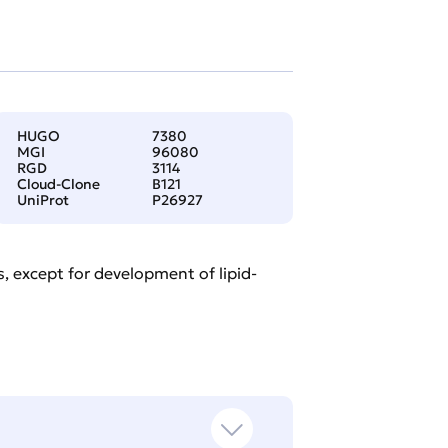
HUGO
7380
MGI
96080
RGD
3114
Cloud-Clone
B121
UniProt
P26927
 except for development of lipid-