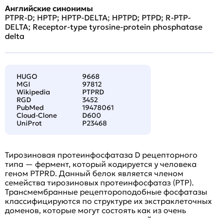
Английские синонимы
PTPR-D; HPTP; HPTP-DELTA; HPTPD; PTPD; R-PTP-
DELTA; Receptor-type tyrosine-protein phosphatase
delta
HUGO
9668
MGI
97812
Wikipedia
PTPRD
RGD
3452
PubMed
19478061
Cloud-Clone
D600
UniProt
P23468
Тирозиновая протеинфосфатаза D рецепторного
типа — фермент, который кодируется у человека
геном PTPRD. Данный белок является членом
семейства тирозиновых протеинфосфатаз (PTP).
Трансмембранные рецептороподобные фосфатазы
классифицируются по структуре их экстраклеточных
доменов, которые могут состоять как из очень