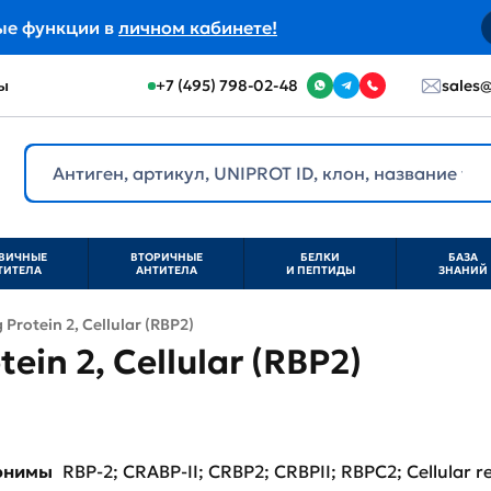
ые функции в
личном кабинете!
ы
+7 (495) 798-02-48
sales@
ВИЧНЫЕ
ВТОРИЧНЫЕ
БЕЛКИ
БАЗА
ТИТЕЛА
АНТИТЕЛА
И ПЕПТИДЫ
ЗНАНИЙ
 Protein 2, Cellular (RBP2)
tein 2, Cellular (RBP2)
нонимы
RBP-2; CRABP-II; CRBP2; CRBPII; RBPC2; Cellular ret