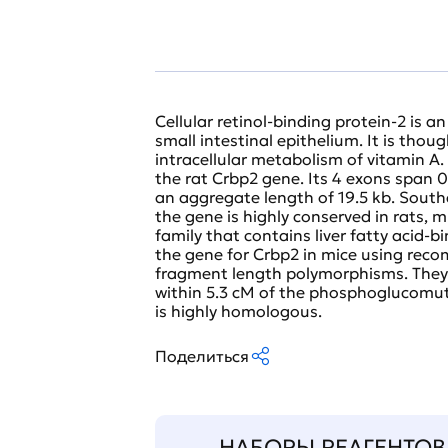
Cellular retinol-binding protein-2 is 
small intestinal epithelium. It is thou
intracellular metabolism of vitamin A
the rat Crbp2 gene. Its 4 exons span 0
an aggregate length of 19.5 kb. Southe
the gene is highly conserved in rats, 
family that contains liver fatty acid-
the gene for Crbp2 in mice using recom
fragment length polymorphisms. They
within 5.3 cM of the phosphoglucomuta
is highly homologous.
Поделиться
НАБОРЫ РЕАГЕНТОВ