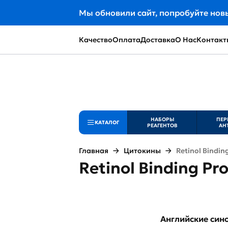
Мы обновили сайт, попробуйте нов
Качество
Оплата
Доставка
О Нас
Контакт
НАБОРЫ
ПЕР
КАТАЛОГ
РЕАГЕНТОВ
АН
Главная
Цитокины
Retinol Binding
Retinol Binding Pro
Английские си