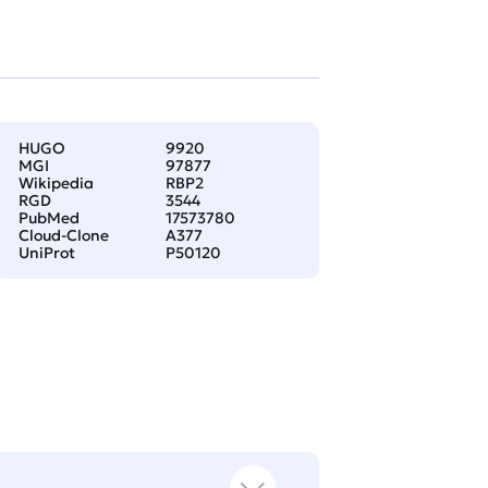
HUGO
9920
MGI
97877
Wikipedia
RBP2
RGD
3544
PubMed
17573780
Cloud-Clone
A377
UniProt
P50120