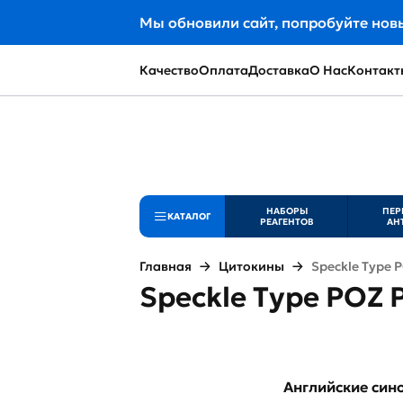
Мы обновили сайт, попробуйте нов
Качество
Оплата
Доставка
О Нас
Контакт
НАБОРЫ
ПЕР
КАТАЛОГ
РЕАГЕНТОВ
АН
Главная
Цитокины
Speckle Type 
Speckle Type POZ 
Английские си