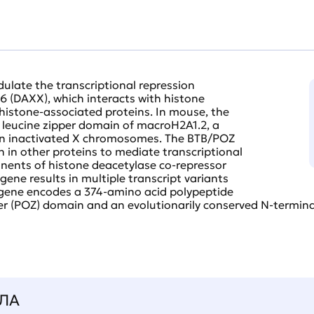
late the transcriptional repression
 6 (DAXX), which interacts with histone
 histone-associated proteins. In mouse, the
 leucine zipper domain of macroH2A1.2, a
 on inactivated X chromosomes. The BTB/POZ
 in other proteins to mediate transcriptional
nents of histone deacetylase co-repressor
 gene results in multiple transcript variants
gene encodes a 374-amino acid polypeptide
ger (POZ) domain and an evolutionarily conserved N-termina
ЛА