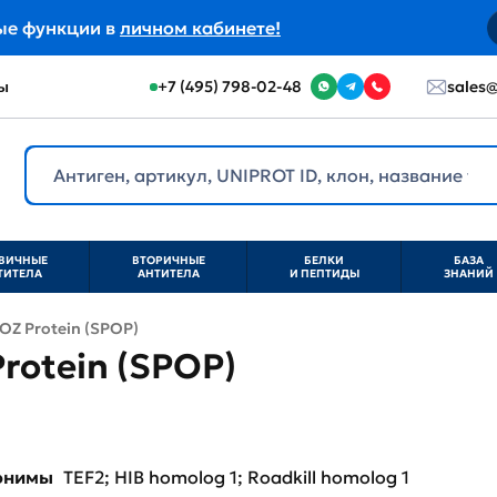
ые функции в
личном кабинете!
ы
+7 (495) 798-02-48
sales@
ВИЧНЫЕ
ВТОРИЧНЫЕ
БЕЛКИ
БАЗА
ТИТЕЛА
АНТИТЕЛА
И ПЕПТИДЫ
ЗНАНИЙ
POZ Protein (SPOP)
Protein (SPOP)
нонимы
TEF2; HIB homolog 1; Roadkill homolog 1