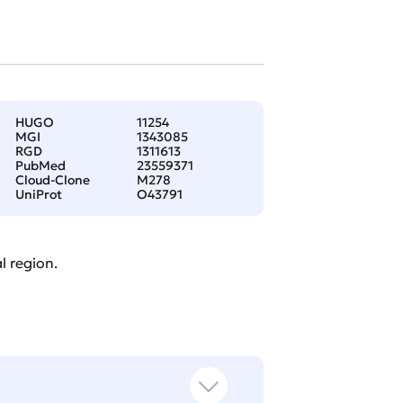
HUGO
11254
MGI
1343085
RGD
1311613
PubMed
23559371
Cloud-Clone
M278
UniProt
O43791
l region.