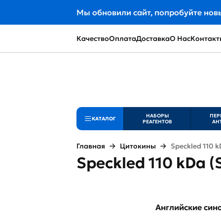
Мы обновили сайт, попробуйте нов
Качество
Оплата
Доставка
О Нас
Контакт
НАБОРЫ
ПЕР
КАТАЛОГ
РЕАГЕНТОВ
АН
Главная
Цитокины
Speckled 110 k
Speckled 110 kDa (
Английские си