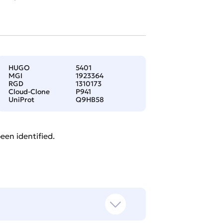
HUGO
5401
MGI
1923364
RGD
1310173
Cloud-Clone
P941
UniProt
Q9HB58
een identified.