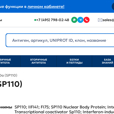
ые функции в
личном кабинете!
ы
+7 (495) 798-02-48
sales@
ВИЧНЫЕ
ВТОРИЧНЫЕ
БЕЛКИ
БАЗА
ТИТЕЛА
АНТИТЕЛА
И ПЕПТИДЫ
ЗНАНИЙ
Da (SP110)
SP110)
нонимы
SP110; IIFI41; FI75; SP110 Nuclear Body Protein; In
Transcriptional coactivator Sp110; Interferon-indu