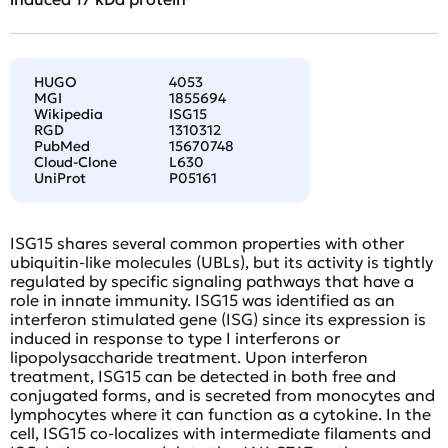
HUGO
4053
MGI
1855694
Wikipedia
ISG15
RGD
1310312
PubMed
15670748
Cloud-Clone
L630
UniProt
P05161
ISG15 shares several common properties with other
ubiquitin-like molecules (UBLs), but its activity is tightly
regulated by specific signaling pathways that have a
role in innate immunity. ISG15 was identified as an
interferon stimulated gene (ISG) since its expression is
induced in response to type I interferons or
lipopolysaccharide treatment. Upon interferon
treatment, ISG15 can be detected in both free and
conjugated forms, and is secreted from monocytes and
lymphocytes where it can function as a cytokine. In the
cell, ISG15 co-localizes with intermediate filaments and