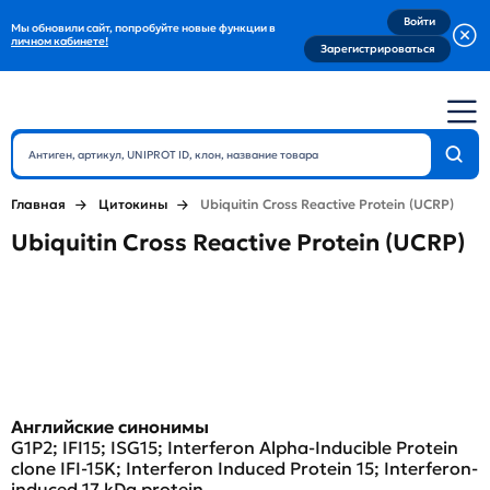
Войти
Мы обновили сайт, попробуйте новые функции в
личном кабинете!
Зарегистрироваться
Главная
Цитокины
Ubiquitin Cross Reactive Protein (UCRP)
Ubiquitin Cross Reactive Protein (UCRP)
Английские синонимы
G1P2; IFI15; ISG15; Interferon Alpha-Inducible Protein
clone IFI-15K; Interferon Induced Protein 15; Interferon-
induced 17 kDa protein