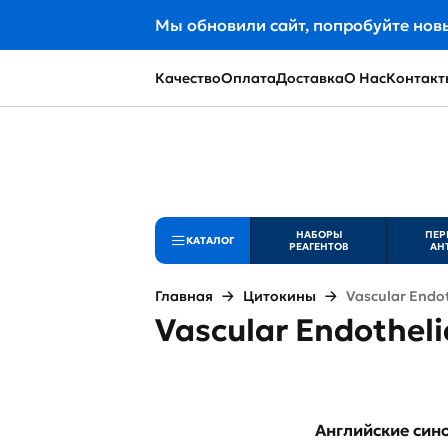
Мы обновили сайт, попробуйте нов
Качество
Оплата
Доставка
О Нас
Контакт
НАБОРЫ
ПЕР
КАТАЛОГ
РЕАГЕНТОВ
АН
Главная
Цитокины
Vascular Endot
Vascular Endotheli
Английские си