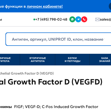
ые функции в
личном кабинете!
ы
+7 (495) 798-02-48
sales@
ВИЧНЫЕ
ВТОРИЧНЫЕ
БЕЛКИ
БАЗА
ТИТЕЛА
АНТИТЕЛА
И ПЕПТИДЫ
ЗНАНИЙ
helial Growth Factor D (VEGFD)
al Growth Factor D (VEGFD)
нонимы
FIGF; VEGF-D; C-Fos Induced Growth Factor