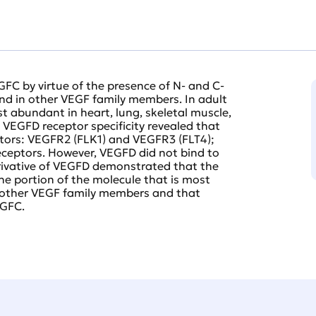
FC by virtue of the presence of N- and C-
nd in other VEGF family members. In adult
abundant in heart, lung, skeletal muscle,
f VEGFD receptor specificity revealed that
ptors: VEGFR2 (FLK1) and VEGFR3 (FLT4);
eceptors. However, VEGFD did not bind to
rivative of VEGFD demonstrated that the
the portion of the molecule that is most
to other VEGF family members and that
EGFC.