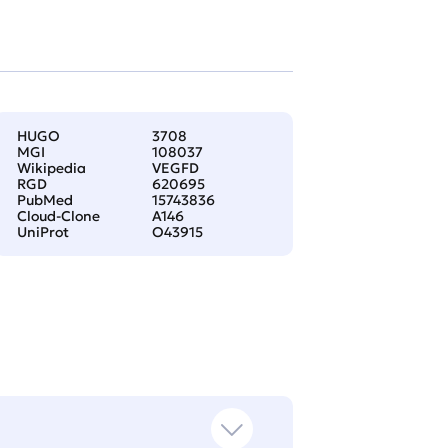
HUGO
3708
MGI
108037
Wikipedia
VEGFD
RGD
620695
PubMed
15743836
Cloud-Clone
A146
UniProt
O43915