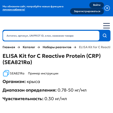
Войти
Мы обновили сайт, попробуйте новые функции в
личном кабинете!
Зарегистрироваться
Главная
Каталог
Наборы реагентов
ELISA Kit for C Reactiv
ELISA Kit for C Reactive Protein (CRP)
(SEA821Ra)
SEA821Ra
Пример инструкции
Организм:
крыса
Диапазон определения:
0.78-50 нг/мл
Чувствительность:
0.30 нг/мл