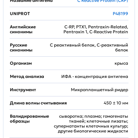
Название антигена
C Reactive Protein (CRP)
UNIPROT
P48199
Английские
C-RP, PTX1, Pentraxin-Related,
синонимы
Pentraxin 1, C-Reactive Protein
Русские
С реактивный белок, С-реактивный
синонимы
белок
Организм
крыса
Метод анализа
ИФА - концентрация антигена
Инструмент
Микропланшетный ридер
Длина волны считывания
450 ± 10 нм
Валидированные
сыворотка; плазма; гомогенаты
образцы
тканей; клеточные лизаты;
супернатанты клеточных культур;
другие биологические жидкости