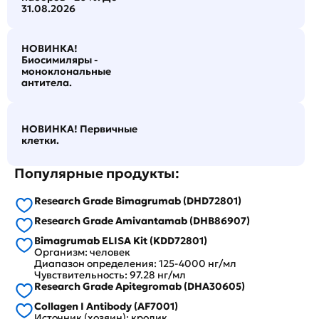
31.08.2026
НОВИНКА!
Биосимиляры -
моноклональные
антитела.
НОВИНКА! Первичные
клетки.
Популярные продукты:
Research Grade Bimagrumab (DHD72801)
Research Grade Amivantamab (DHB86907)
Bimagrumab ELISA Kit (KDD72801)
Организм: человек
Диапазон определения: 125-4000 нг/мл
Чувствительность: 97.28 нг/мл
Research Grade Apitegromab (DHA30605)
Collagen I Antibody (AF7001)
Источник (хозяин): кролик