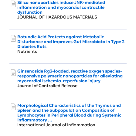
Silica nanoparticles induce JNK-mediated
inflammation and myocardial contractile
dysfunction
JOURNAL OF HAZARDOUS MATERIALS
Rotundic Acid Protects against Metabolic
Disturbance and Improves Gut Microbiota in Type 2
Diabetes Rats
Nutrients
Ginsenoside Rg3-loaded, reactive oxygen species-
responsive polymeric nanoparticles for alleviating
myocardial ischemia-reperfusion injury
Journal of Controlled Release
Morphological Characteristics of the Thymus and
Spleen and the Subpopulation Composition of
Lymphocytes in Peripheral Blood during Systemic
Inflammatory …
International Journal of Inflammation