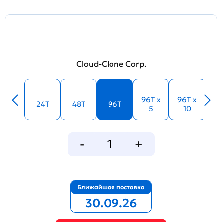
Cloud-Clone Corp.
96T x
96T x
24T
48T
96T
5
10
Ближайшая поставка
30.09.26