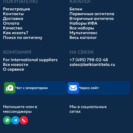
ПОКУПАТЕЛЮ
КАТАЛОГ
Регистрация
Белки
Контакты
Первичные антитела
Доставка
Вторичные антитела
Оплата
Наборы ИФА
Качество
Все наборы
Как искать?
Мультиплекс
Поиск по антигену
Весь каталог
КОМПАНИЯ
НА СВЯЗИ
For international suppliers
+7 (495) 798-02-48
Все новости
sales@belkiantitela.ru
О сервисе
Чат с оператором
Через сайт
Напишите нам в
Мы в социальных
мессенджеры
сетях