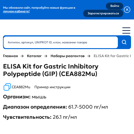
Войти
Мы обновили сайт, попробуйте новые функции в
личном кабинете!
Зарегистрироваться
Главная
Каталог
Наборы реагентов
ELISA Kit for Gastric I
ELISA Kit for Gastric Inhibitory
Polypeptide (GIP) (CEA882Mu)
CEA882Mu
Пример инструкции
Организм:
мышь
Диапазон определения:
61.7-5000 пг/мл
Чувствительность:
26.1 пг/мл