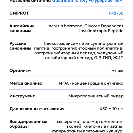
Название антигена
Gastric Inhibitory Polypeptide (GIP)
UNIPROT
P48756
Английские
Incretin hormone, Glucose Dependent
синонимы
Insulinotropic Peptide
Русские
Глюкозозависимый инсулинотропный
синонимы
пептид, гастроингибиторный полипептид,
гастроингибиторный пептид, желудочный
ингибиторный пептид, GIP, ГИП, ЖИП
Организм
мышь
Метод анализа
ИФА - концентрация антигена
Инструмент
Микропланшетный ридер
Длина волны считывания
450 ± 10 нм
Валидированные
сыворотка; плазма; гомогенаты
образцы
тканей; клеточные лизаты;
супернатанты клеточных культур;