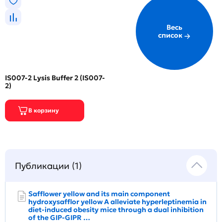
Весь
список
IS007-2 Lysis Buffer 2 (IS007-
2)
Публикации (1)
Safflower yellow and its main component
hydroxysafflor yellow A alleviate hyperleptinemia in
diet‐induced obesity mice through a dual inhibition
of the GIP‐GIPR …