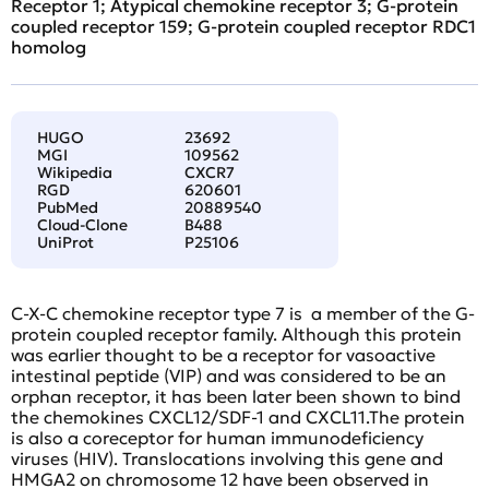
Receptor 1; Atypical chemokine receptor 3; G-protein
coupled receptor 159; G-protein coupled receptor RDC1
homolog
HUGO
23692
MGI
109562
Wikipedia
CXCR7
RGD
620601
PubMed
20889540
Cloud-Clone
B488
UniProt
P25106
C-X-C chemokine receptor type 7 is a member of the G-
protein coupled receptor family. Although this protein
was earlier thought to be a receptor for vasoactive
intestinal peptide (VIP) and was considered to be an
orphan receptor, it has been later been shown to bind
the chemokines CXCL12/SDF-1 and CXCL11.The protein
is also a coreceptor for human immunodeficiency
viruses (HIV). Translocations involving this gene and
HMGA2 on chromosome 12 have been observed in