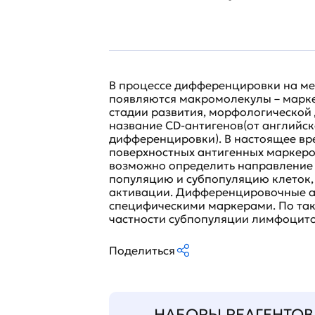
В процессе дифференцировки на ме
появляются макромолекулы – марк
стадии развития, морфологической
название CD-антигенов(от английского
дифференцировки). В настоящее вр
поверхностных антигенных маркеро
возможно определить направление р
популяцию и субпопуляцию клеток,
активации. Дифференцировочные ан
специфическими маркерами. По та
частности субпопуляции лимфоцито
Поделиться
НАБОРЫ РЕАГЕНТОВ