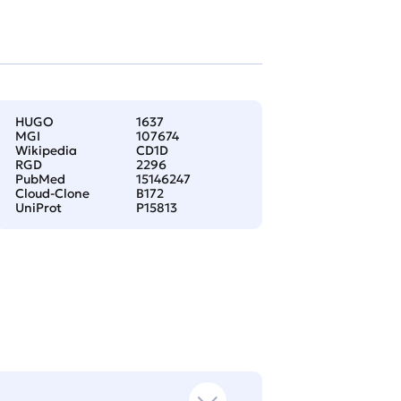
HUGO
1637
MGI
107674
Wikipedia
CD1D
RGD
2296
PubMed
15146247
Cloud-Clone
B172
UniProt
P15813