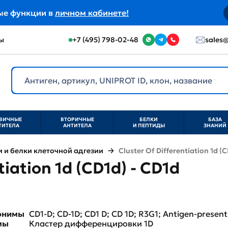
ые функции в
личном кабинете!
ы
+7 (495) 798-02-48
sales@
ВИЧНЫЕ
ВТОРИЧНЫЕ
БЕЛКИ
БАЗА
ТИТЕЛА
АНТИТЕЛА
И ПЕПТИДЫ
ЗНАНИЙ
и белки клеточной адгезии
Cluster Of Differentiation 1d (
tiation 1d (CD1d) - CD1d
нонимы
CD1-D; CD-1D; CD1 D; CD 1D; R3G1; Antigen-presen
мы
Кластер дифференцировки 1D