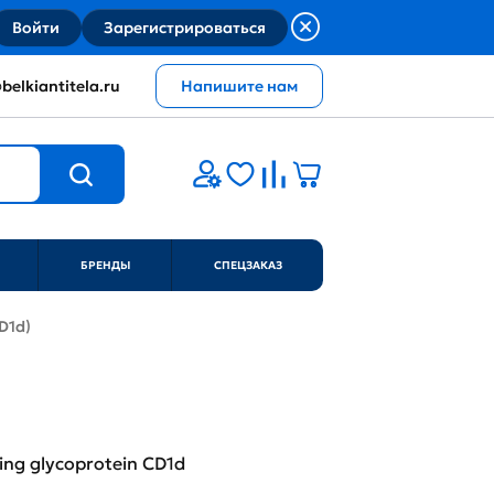
Войти
Зарегистрироваться
belkiantitela.ru
Напишите нам
БРЕНДЫ
СПЕЦЗАКАЗ
CD1d)
ting glycoprotein CD1d