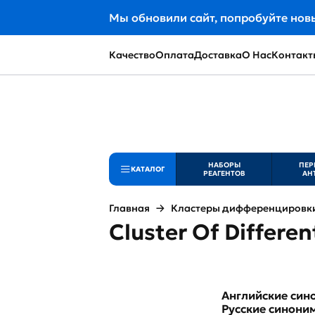
Мы обновили сайт, попробуйте нов
Качество
Оплата
Доставка
О Нас
Контакт
НАБОРЫ
ПЕР
КАТАЛОГ
РЕАГЕНТОВ
АН
Главная
Кластеры дифференцировки 
Cluster Of Differen
Английские си
Русские синони