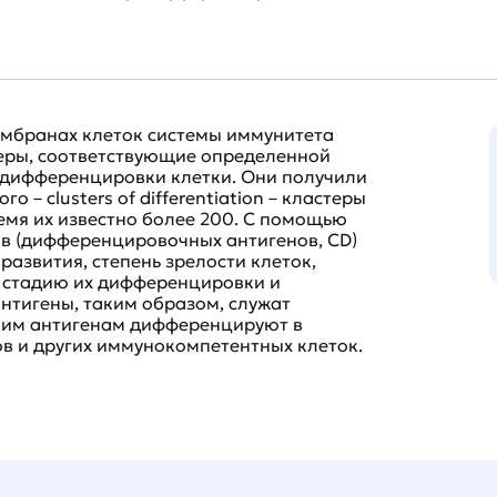
мбранах клеток системы иммунитета
еры, соответствующие определенной
 дифференцировки клетки. Они получили
 – clusters of differentiation – кластеры
емя их известно более 200. С помощью
в (дифференцировочных антигенов, CD)
азвития, степень зрелости клеток,
 стадию их дифференцировки и
тигены, таким образом, служат
ким антигенам дифференцируют в
в и других иммунокомпетентных клеток.