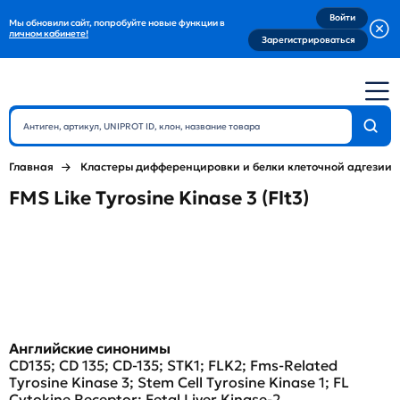
Войти
Мы обновили сайт, попробуйте новые функции в
личном кабинете!
Зарегистрироваться
Главная
Кластеры дифференцировки и белки клеточной адгезии
FMS Like Tyrosine Kinase 3 (Flt3)
Английские синонимы
CD135; CD 135; CD-135; STK1; FLK2; Fms-Related
Tyrosine Kinase 3; Stem Cell Tyrosine Kinase 1; FL
Cytokine Receptor; Fetal Liver Kinase-2