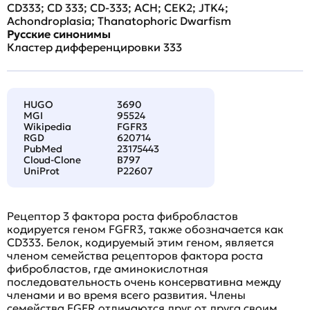
CD333; CD 333; CD-333; ACH; CEK2; JTK4;
Achondroplasia; Thanatophoric Dwarfism
Русские синонимы
Кластер дифференцировки 333
HUGO
3690
MGI
95524
Wikipedia
FGFR3
RGD
620714
PubMed
23175443
Cloud-Clone
B797
UniProt
P22607
Рецептор 3 фактора роста фибробластов
кодируется геном FGFR3, также обозначается как
CD333. Белок, кодируемый этим геном, является
членом семейства рецепторов фактора роста
фибробластов, где аминокислотная
последовательность очень консервативна между
членами и во время всего развития. Члены
семейства FGFR отличаются друг от друга своим