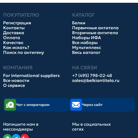
ПОКУПАТЕЛЮ
КАТАЛОГ
Регистрация
Белки
Контакты
Первичные антитела
Доставка
Вторичные антитела
Оплата
Наборы ИФА
Качество
Все наборы
Как искать?
Мультиплекс
Поиск по антигену
Весь каталог
КОМПАНИЯ
НА СВЯЗИ
For international suppliers
+7 (495) 798-02-48
Все новости
sales@belkiantitela.ru
О сервисе
Чат с оператором
Через сайт
Напишите нам в
Мы в социальных
мессенджеры
сетях