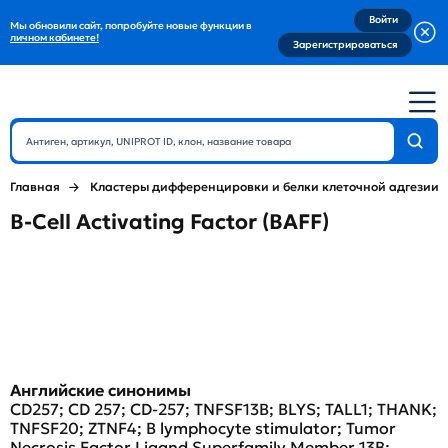
Войти
Мы обновили сайт, попробуйте новые функции в
личном кабинете!
Зарегистрироваться
Главная
Кластеры дифференцировки и белки клеточной адгезии
B-Cell Activating Factor (BAFF)
Английские синонимы
CD257; CD 257; CD-257; TNFSF13B; BLYS; TALL1; THANK;
TNFSF20; ZTNF4; B lymphocyte stimulator; Tumor
Necrosis Factor Ligand Superfamily Member 13B;