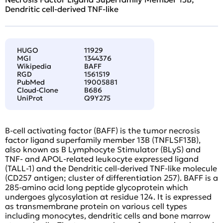
Dendritic cell-derived TNF-like
HUGO
11929
MGI
1344376
Wikipedia
BAFF
RGD
1561519
PubMed
19005881
Cloud-Clone
B686
UniProt
Q9Y275
B-cell activating factor (BAFF) is the tumor necrosis
factor ligand superfamily member 13B (TNFLSF13B),
also known as B Lymphocyte Stimulator (BLyS) and
TNF- and APOL-related leukocyte expressed ligand
(TALL-1) and the Dendritic cell-derived TNF-like molecule
(CD257 antigen; cluster of differentiation 257). BAFF is a
285-amino acid long peptide glycoprotein which
undergoes glycosylation at residue 124. It is expressed
as transmembrane protein on various cell types
including monocytes, dendritic cells and bone marrow