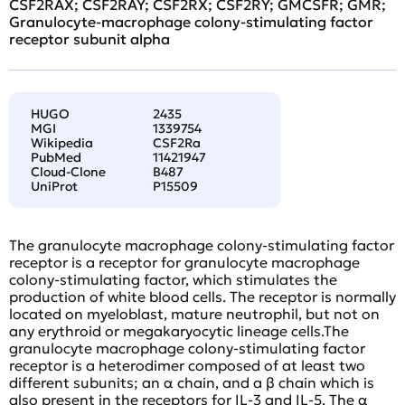
CSF2RAX; CSF2RAY; CSF2RX; CSF2RY; GMCSFR; GMR;
Granulocyte-macrophage colony-stimulating factor
receptor subunit alpha
HUGO
2435
MGI
1339754
Wikipedia
CSF2Ra
PubMed
11421947
Cloud-Clone
B487
UniProt
P15509
The granulocyte macrophage colony-stimulating factor
receptor is a receptor for granulocyte macrophage
colony-stimulating factor, which stimulates the
production of white blood cells. The receptor is normally
located on myeloblast, mature neutrophil, but not on
any erythroid or megakaryocytic lineage cells.The
granulocyte macrophage colony-stimulating factor
receptor is a heterodimer composed of at least two
different subunits; an α chain, and a β chain which is
also present in the receptors for IL-3 and IL-5. The α