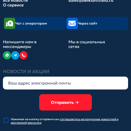
Все новости
sales@belkiantitela.ru
О сервисе
Чат с оператором
Через сайт
Напишите нам в
Мы в социальных
мессенджеры
сетях
НОВОСТИ И АКЦИИ
Отправить
Нажимая на кнопку отправить
вы
соглашаетесь на получение
новостной и
рекламной рассылки