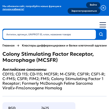
Войти
Мы обновили сайт, попробуйте новые функции в
личном кабинете!
Зарегистрироваться
Главная
Кластеры дифференцировки и белки клеточной адгезии
Colony Stimulating Factor Receptor,
Macrophage (MCSFR)
Английские синонимы
CD115; CD 115; CD-115; MCFSR; M-CSFR; CSF1R; CSF1-R;
C-FMS; CSFR; FIM2; FMS; Colony Stimulating Factor 1
Receptor; Formerly McDonough Feline Sarcoma
Viral(v-Fms)oncogene Homolog
RGD
2425