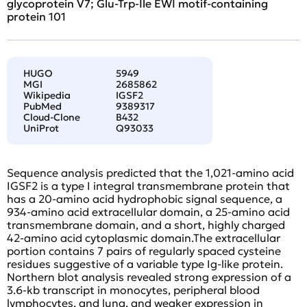
glycoprotein V7; Glu-Trp-Ile EWI motif-containing
protein 101
HUGO
5949
MGI
2685862
Wikipedia
IGSF2
PubMed
9389317
Cloud-Clone
B432
UniProt
Q93033
Sequence analysis predicted that the 1,021-amino acid
IGSF2 is a type I integral transmembrane protein that
has a 20-amino acid hydrophobic signal sequence, a
934-amino acid extracellular domain, a 25-amino acid
transmembrane domain, and a short, highly charged
42-amino acid cytoplasmic domain.The extracellular
portion contains 7 pairs of regularly spaced cysteine
residues suggestive of a variable type Ig-like protein.
Northern blot analysis revealed strong expression of a
3.6-kb transcript in monocytes, peripheral blood
lymphocytes, and lung, and weaker expression in