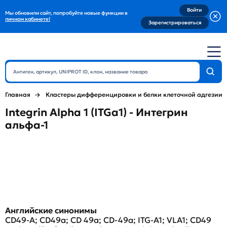
Войти
Мы обновили сайт, попробуйте новые функции в
личном кабинете!
Зарегистрироваться
Главная
Кластеры дифференцировки и белки клеточной адгезии
Integrin Alpha 1 (ITGa1) - Интегрин
альфа-1
Английские синонимы
CD49-A; CD49a; CD 49a; CD-49a; ITG-A1; VLA1; CD49