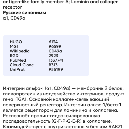
antigen-like family member A; Laminin and collagen
receptor
Русские синонимы
α1, CD49a
HUGO
6134
MGI
96599
Wikipedia
CD49a
RGD
2923
PubMed
1337741
Cloud-Clone
B313
UniProt
P56199
Интегрин альфа-1 (α1, CD49a) — мембранный белок,
гликопротеин из надсемейства интегринов, продукт
гена ITGA1. Основной коллаген-связывающий
поверхностный рецептор. Интегрин альфа-1/бета-1
является рецептором для ламинина и коллагена.
Распознаёт пролин-гидроксилированную
последовательность (G-F-P-G-E-R) в коллагене.
Взаимодействует с внутриклеточным белком RAB21.