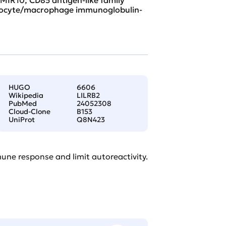
onocyte/macrophage immunoglobulin-
HUGO
6606
Wikipedia
LILRB2
PubMed
24052308
Cloud-Clone
B153
UniProt
Q8N423
une response and limit autoreactivity.