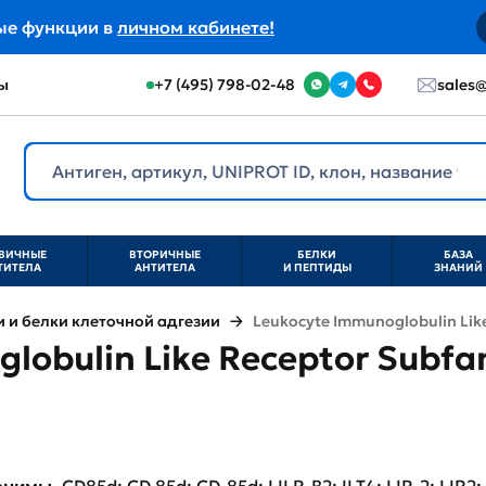
ые функции в
личном кабинете!
ы
+7 (495) 798-02-48
sales@
ВИЧНЫЕ
ВТОРИЧНЫЕ
БЕЛКИ
БАЗА
ТИТЕЛА
АНТИТЕЛА
И ПЕПТИДЫ
ЗНАНИЙ
и белки клеточной адгезии
Leukocyte Immunoglobulin Like
lobulin Like Receptor Subfa
нонимы
CD85d; CD 85d; CD-85d; LILR-B2; ILT4; LIR-2; LIR2;