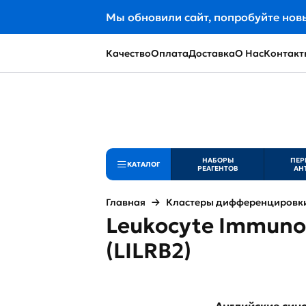
Мы обновили сайт, попробуйте нов
Качество
Оплата
Доставка
О Нас
Контакт
НАБОРЫ
ПЕР
КАТАЛОГ
РЕАГЕНТОВ
АН
Главная
Кластеры дифференцировки 
Leukocyte Immunog
(LILRB2)
Английские си