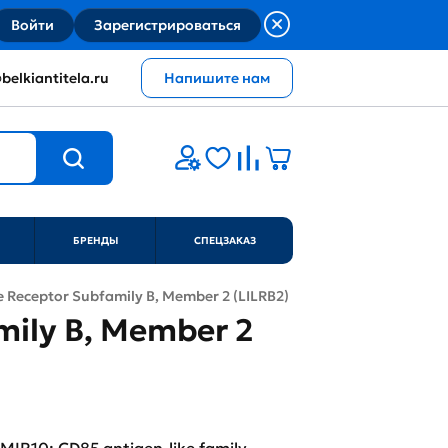
Войти
Зарегистрироваться
belkiantitela.ru
Напишите нам
БРЕНДЫ
СПЕЦЗАКАЗ
 Receptor Subfamily B, Member 2 (LILRB2)
mily B, Member 2
 MIR10; CD85 antigen-like family