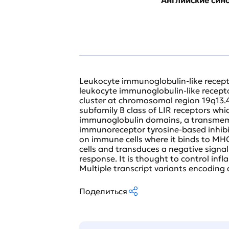
Leukocyte immunoglobulin-like recept
leukocyte immunoglobulin-like receptor
cluster at chromosomal region 19q13.
subfamily B class of LIR receptors whi
immunoglobulin domains, a transmem
immunoreceptor tyrosine-based inhibit
on immune cells where it binds to MHC
cells and transduces a negative signa
response. It is thought to control in
Multiple transcript variants encoding 
Поделиться