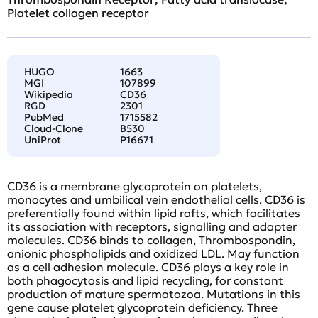
Platelet collagen receptor
HUGO
1663
MGI
107899
Wikipedia
CD36
RGD
2301
PubMed
1715582
Cloud-Clone
B530
UniProt
P16671
CD36 is a membrane glycoprotein on platelets,
monocytes and umbilical vein endothelial cells. CD36 is
preferentially found within lipid rafts, which facilitates
its association with receptors, signalling and adapter
molecules. CD36 binds to collagen, Thrombospondin,
anionic phospholipids and oxidized LDL. May function
as a cell adhesion molecule. CD36 plays a key role in
both phagocytosis and lipid recycling, for constant
production of mature spermatozoa. Mutations in this
gene cause platelet glycoprotein deficiency. Three