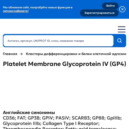
Войти
Мы обновили сайт, попробуйте новые функции в
личном кабинете!
Зарегистрироваться
Главная
Кластеры дифференцировки и белки клеточной адгезии
Platelet Membrane Glycoprotein IV (GP4)
Английские синонимы
CD36; FAT; GP3B; GPIV; PASIV; SCARB3; GP88; GpIIIb;
Glycoprotein IIIb; Collagen Type I Receptor;
Thrombospondin Receptor; Fatty acid translocase;