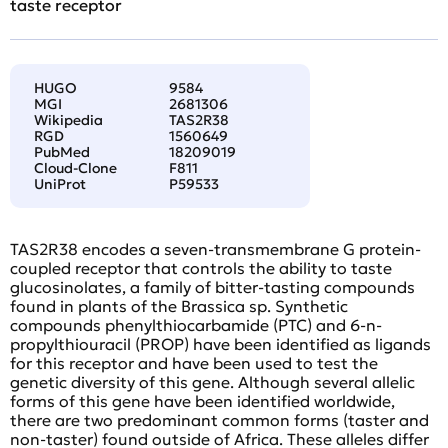
taste receptor
HUGO
9584
MGI
2681306
Wikipedia
TAS2R38
RGD
1560649
PubMed
18209019
Cloud-Clone
F811
UniProt
P59533
TAS2R38 encodes a seven-transmembrane G protein-
coupled receptor that controls the ability to taste
glucosinolates, a family of bitter-tasting compounds
found in plants of the Brassica sp. Synthetic
compounds phenylthiocarbamide (PTC) and 6-n-
propylthiouracil (PROP) have been identified as ligands
for this receptor and have been used to test the
genetic diversity of this gene. Although several allelic
forms of this gene have been identified worldwide,
there are two predominant common forms (taster and
non-taster) found outside of Africa. These alleles differ