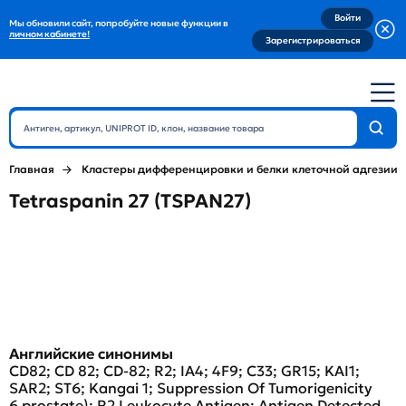
Войти
Мы обновили сайт, попробуйте новые функции в
личном кабинете!
Зарегистрироваться
Главная
Кластеры дифференцировки и белки клеточной адгезии
Tetraspanin 27 (TSPAN27)
Английские синонимы
CD82; CD 82; CD-82; R2; IA4; 4F9; C33; GR15; KAI1;
SAR2; ST6; Kangai 1; Suppression Of Tumorigenicity
6,prostate); R2 Leukocyte Antigen; Antigen Detected