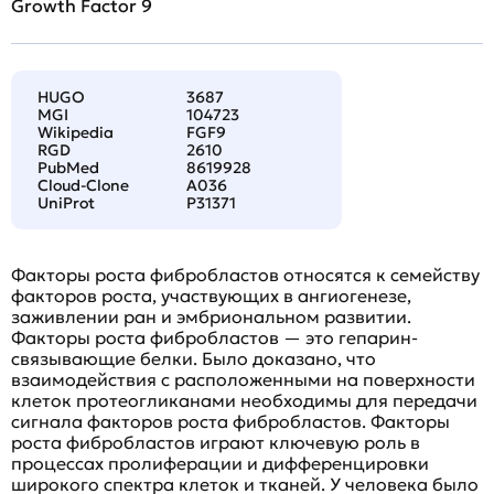
Growth Factor 9
HUGO
3687
MGI
104723
Wikipedia
FGF9
RGD
2610
PubMed
8619928
Cloud-Clone
A036
UniProt
P31371
Факторы роста фибробластов относятся к семейству
факторов роста, участвующих в ангиогенезе,
заживлении ран и эмбриональном развитии.
Факторы роста фибробластов — это гепарин-
связывающие белки. Было доказано, что
взаимодействия с расположенными на поверхности
клеток протеогликанами необходимы для передачи
сигнала факторов роста фибробластов. Факторы
роста фибробластов играют ключевую роль в
процессах пролиферации и дифференцировки
широкого спектра клеток и тканей. У человека было