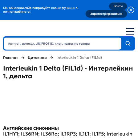
Войти
Мы обновили сайт, попробуйте новые функции в
личном кабинете!
Зарегистрироваться
Главная
Цитокины
Interleukin 1 Delta (FIL1d)
Interleukin 1 Delta (FIL1d) - Интерлейкин
1, дельта
Английские синонимы
IL1HY1; IL36RN; IL36Ra; IL1RP3; IL1L1; IL1F5; Interleukin