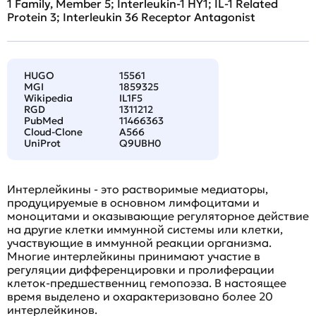
1 Family, Member 5; Interleukin-1 HY1; IL-1 Related
Protein 3; Interleukin 36 Receptor Antagonist
HUGO
15561
MGI
1859325
Wikipedia
IL1F5
RGD
1311212
PubMed
11466363
Cloud-Clone
A566
UniProt
Q9UBH0
Интерлейкины - это растворимые медиаторы,
продуцируемые в основном лимфоцитами и
моноцитами и оказывающие регуляторное действие
на другие клетки иммунной системы или клетки,
участвующие в иммунной реакции организма.
Многие интерлейкины принимают участие в
регуляции дифференцировки и пролиферации
клеток-предшественниц гемопоэза. В настоящее
время выделено и охарактеризовано более 20
интерлейкинов.