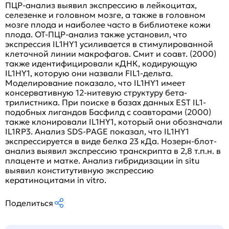
ПЦР-анализ выявил экспрессию в лейкоцитах,
селезенке и головном мозге, а также в головном
мозге плода и наиболее часто в библиотеке кожи
плода. ОТ-ПЦР-анализ также установил, что
экспрессия IL1HY1 усиливается в стимулированной
клеточной линии макрофагов. Смит и соавт. (2000)
также идентифицировали кДНК, кодирующую
IL1HY1, которую они назвали FIL1-дельта.
Моделирование показало, что IL1HY1 имеет
консервативную 12-нитевую структуру бета-
трилистника. При поиске в базах данных EST IL1-
подобных лигандов Басфилд с соавторами (2000)
также клонировали IL1HY1, который они обозначали
IL1RP3. Анализ SDS-PAGE показал, что IL1HY1
экспрессируется в виде белка 23 кДа. Нозерн-блот-
анализ выявил экспрессию транскрипта в 2,8 т.п.н. в
плаценте и матке. Анализ гибридизации in situ
выявил конститутивную экспрессию
кератиноцитами in vitro.
Поделиться