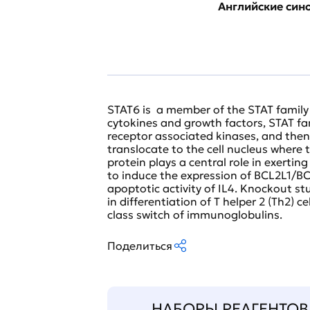
Английские си
STAT6 is a member of the STAT family o
cytokines and growth factors, STAT f
receptor associated kinases, and the
translocate to the cell nucleus where t
protein plays a central role in exertin
to induce the expression of BCL2L1/BCL
apoptotic activity of IL4. Knockout st
in differentiation of T helper 2 (Th2) c
class switch of immunoglobulins.
Поделиться
НАБОРЫ РЕАГЕНТОВ