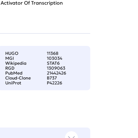
Activator Of Transcription
HUGO
11368
MGI
103034
Wikipedia
STAT6
RGD
1309063
PubMed
21442426
Cloud-Clone
B737
UniProt
P42226