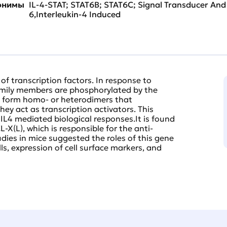
нонимы
IL-4-STAT; STAT6B; STAT6C; Signal Transducer And 
6,Interleukin-4 Induced
f transcription factors. In response to
amily members are phosphorylated by the
n form homo- or heterodimers that
hey act as transcription activators. This
g IL4 mediated biological responses.It is found
-X(L), which is responsible for the anti-
udies in mice suggested the roles of this gene
ells, expression of cell surface markers, and