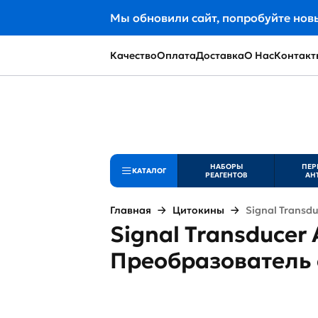
Мы обновили сайт, попробуйте нов
Качество
Оплата
Доставка
О Нас
Контакт
НАБОРЫ
ПЕР
КАТАЛОГ
РЕАГЕНТОВ
АН
Главная
Цитокины
Signal Transdu
Signal Transducer 
Преобразователь 