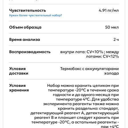
Чувствительность
4.91 пг/мл
Нужен более чувствительный набор?
Объем образца
50 мкл
Время анализа
2 ч
Воспроизводимость
внутри лота: CV<10% ; между
лотами: CV<12%
Условия
Термобокс с аккумуляторами
доставки
холода
Условия
Набор можно хранить целиком при
хранения
температуре -20°C в течение срока
годности и до одного месяца при
температуре 4°C. Для удобства
эксперимента реагенты также можно
хранить раздельно: стандарт,
детектирующий реагент A, детектирующий
реагент B и планшет следует хранить при
температуре -20°C, а остальные реагенты -
при +4°С