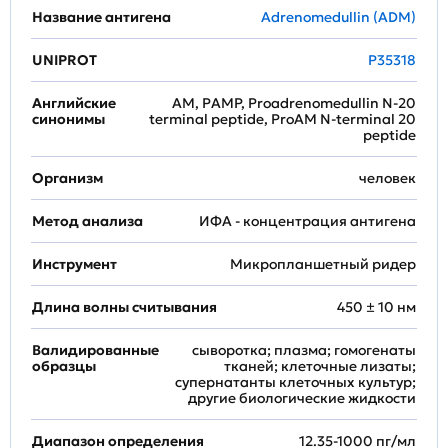
Название антигена
Adrenomedullin (ADM)
UNIPROT
P35318
Английские
AM, PAMP, Proadrenomedullin N-20
синонимы
terminal peptide, ProAM N-terminal 20
peptide
Организм
человек
Метод анализа
ИФА - концентрация антигена
Инструмент
Микропланшетный ридер
Длина волны считывания
450 ± 10 нм
Валидированные
сыворотка; плазма; гомогенаты
образцы
тканей; клеточные лизаты;
супернатанты клеточных культур;
другие биологические жидкости
Диапазон определения
12.35-1000 пг/мл