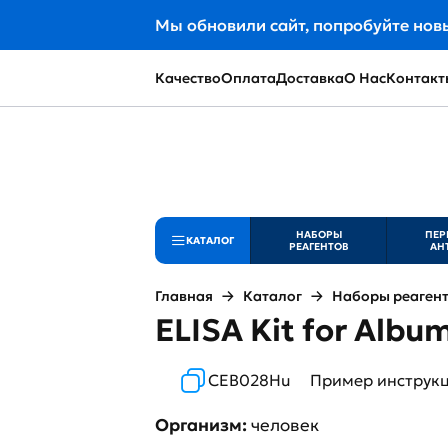
Мы обновили сайт, попробуйте нов
Качество
Оплата
Доставка
О Нас
Контакт
НАБОРЫ
ПЕР
КАТАЛОГ
РЕАГЕНТОВ
АН
Главная
Каталог
Наборы реаген
ELISA Kit for Albu
CEB028Hu
Пример инструк
Организм:
человек