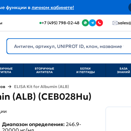
ые функции в
личном кабинете!
ы
+7 (495) 798-02-48
sales@
ВИЧНЫЕ
ВТОРИЧНЫЕ
БЕЛКИ
БАЗА
ТИТЕЛА
АНТИТЕЛА
И ПЕПТИДЫ
ЗНАНИЙ
тов
ELISA Kit for Albumin (ALB)
min (ALB) (CEB028Hu)
ции
Диапазон определения:
246.9-
20000 нг/мл