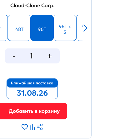
Cloud-Clone Corp.
33972
96T x
96T x
T
48T
96T
5
10
Figure. Standard curve
Ближайшая поставка
31.08.26