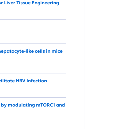
 Liver Tissue Engineering
epatocyte-like cells in mice
litate HBV Infection
es by modulating mTORC1 and