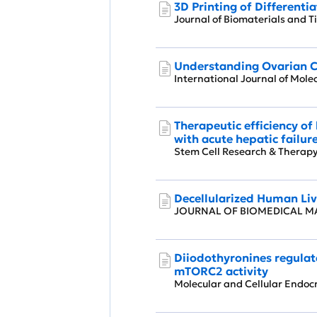
3D Printing of Different
Journal of Biomaterials and
Understanding Ovarian C
International Journal of Mol
Therapeutic efficiency of
with acute hepatic failur
Stem Cell Research & Thera
Decellularized Human Liv
JOURNAL OF BIOMEDICAL M
Diiodothyronines regula
mTORC2 activity
Molecular and Cellular Endo