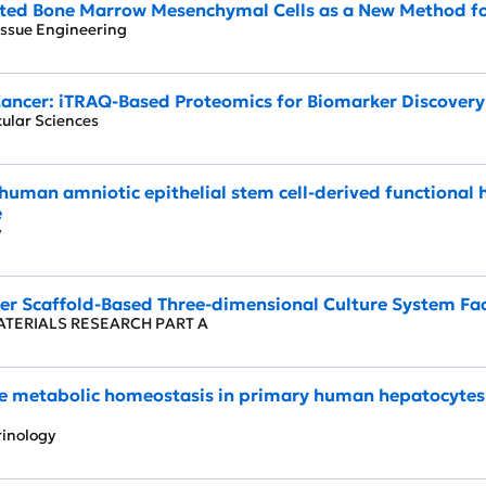
iated Bone Marrow Mesenchymal Cells as a New Method for
 Tissue Engineering
ancer: iTRAQ-Based Proteomics for Biomarker Discovery
ecular Sciences
 human amniotic epithelial stem cell-derived functional h
e
py
er Scaffold‐Based Three‐dimensional Culture System Faci
ATERIALS RESEARCH PART A
te metabolic homeostasis in primary human hepatocyt
crinology