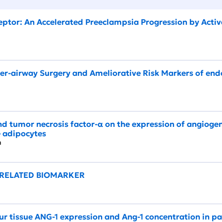
tor: An Accelerated Preeclampsia Progression by Activ
r-airway Surgery and Ameliorative Risk Markers of endot
and tumor necrosis factor-α on the expression of angiogen
 adipocytes
mun
 RELATED BIOMARKER
r tissue ANG-1 expression and Ang-1 concentration in pa