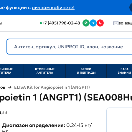
ые функции в
личном кабинете!
ы
+7 (495) 798-02-48
sales@
ВИЧНЫЕ
ВТОРИЧНЫЕ
БЕЛКИ
БАЗА
ТИТЕЛА
АНТИТЕЛА
И ПЕПТИДЫ
ЗНАНИЙ
тов
ELISA Kit for Angiopoietin 1 (ANGPT1)
opoietin 1 (ANGPT1) (SEA008H
ции
Диапазон определения:
0.24-15 нг/
мл