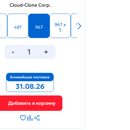
Cloud-Clone Corp.
96T x
96T x
T
48T
96T
5
10
Ближайшая поставка
31.08.26