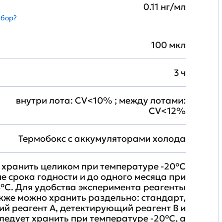
0.11 нг/мл
абор?
100 мкл
3 ч
внутри лота: CV<10% ; между лотами:
CV<12%
Термобокс с аккумуляторами холода
хранить целиком при температуре -20°C
ие срока годности и до одного месяца при
°C. Для удобства эксперимента реагенты
кже можно хранить раздельно: стандарт,
й реагент A, детектирующий реагент B и
ледует хранить при температуре -20°C, а