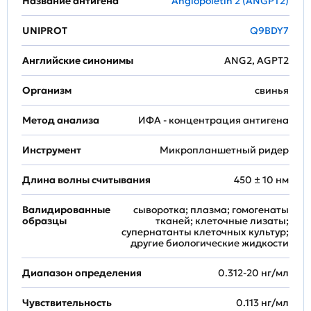
Название антигена
Angiopoietin 2 (ANGPT2)
UNIPROT
Q9BDY7
Английские синонимы
ANG2, AGPT2
Организм
свинья
Метод анализа
ИФА - концентрация антигена
Инструмент
Микропланшетный ридер
Длина волны считывания
450 ± 10 нм
Валидированные
сыворотка; плазма; гомогенаты
образцы
тканей; клеточные лизаты;
супернатанты клеточных культур;
другие биологические жидкости
Диапазон определения
0.312-20 нг/мл
Чувствительность
0.113 нг/мл