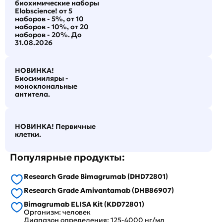
биохимические наборы
Elabscience! от 5
наборов - 5%, от 10
наборов - 10%, от 20
наборов - 20%. До
31.08.2026
НОВИНКА!
Биосимиляры -
моноклональные
антитела.
НОВИНКА! Первичные
клетки.
Популярные продукты:
Research Grade Bimagrumab (DHD72801)
Research Grade Amivantamab (DHB86907)
Bimagrumab ELISA Kit (KDD72801)
Организм: человек
Диапазон определения: 125-4000 нг/мл