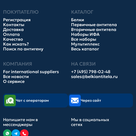
ПОКУПАТЕЛЮ
КАТАЛОГ
Регистрация
Белки
Контакты
Первичные антитела
Доставка
Вторичные антитела
Оплата
Наборы ИФА
Качество
Все наборы
Как искать?
Мультиплекс
Поиск по антигену
Весь каталог
КОМПАНИЯ
НА СВЯЗИ
For international suppliers
+7 (495) 798-02-48
Все новости
sales@belkiantitela.ru
О сервисе
Чат с оператором
Через сайт
Напишите нам в
Мы в социальных
мессенджеры
сетях