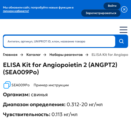
Войти
Мы обновили сайт, попробуйте новые функции в
личном кабинете!
Зарегистрироваться
Главная
Каталог
Наборы реагентов
ELISA Kit for Angiopoi
ELISA Kit for Angiopoietin 2 (ANGPT2)
(SEA009Po)
SEA009Po
Пример инструкции
Организм:
свинья
Диапазон определения:
0.312-20 нг/мл
Чувствительность:
0.113 нг/мл