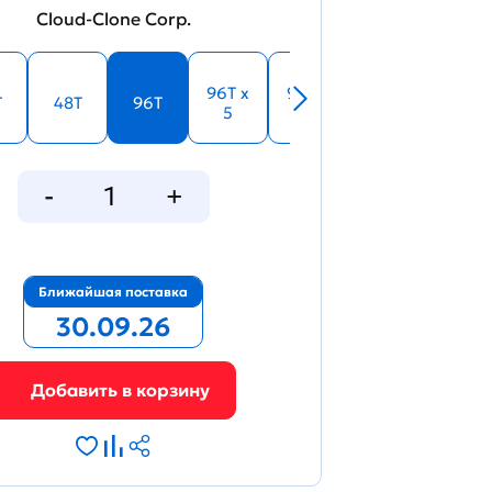
Cloud-Clone Corp.
33839
96T x
96T x
T
48T
96T
5
10
Figure. Standard curve
Ближайшая поставка
30.09.26