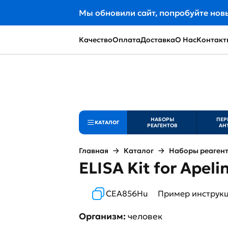
Мы обновили сайт, попробуйте нов
Качество
Оплата
Доставка
О Нас
Контакт
НАБОРЫ
ПЕР
КАТАЛОГ
РЕАГЕНТОВ
АН
Главная
Каталог
Наборы реаген
ELISA Kit for Apeli
CEA856Hu
Пример инструк
Организм:
человек