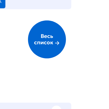
А
Весь
список