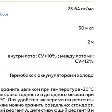
25.64 пг/мл
абор?
50 мкл
2 ч
внутри лота: CV<10% ; между лотами:
CV<12%
Термобокс с аккумуляторами холода
хранить целиком при температуре -20°C
ие срока годности и до одного месяца при
°C. Для удобства эксперимента реагенты
кже можно хранить раздельно: стандарт,
й реагент A, детектирующий реагент B и