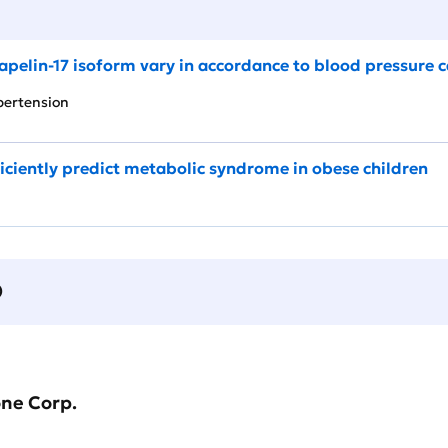
pelin-17 isoform vary in accordance to blood pressure ca
Hypertension
iciently predict metabolic syndrome in obese children
О
one Corp.