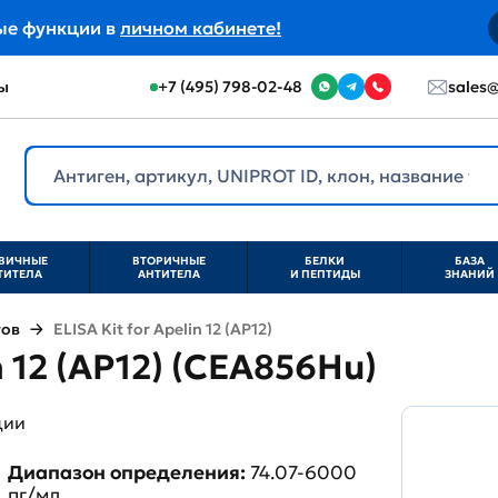
ые функции в
личном кабинете!
ы
+7 (495) 798-02-48
sales@
ВИЧНЫЕ
ВТОРИЧНЫЕ
БЕЛКИ
БАЗА
ТИТЕЛА
АНТИТЕЛА
И ПЕПТИДЫ
ЗНАНИЙ
тов
ELISA Kit for Apelin 12 (AP12)
n 12 (AP12) (CEA856Hu)
ции
Диапазон определения:
74.07-6000
пг/мл