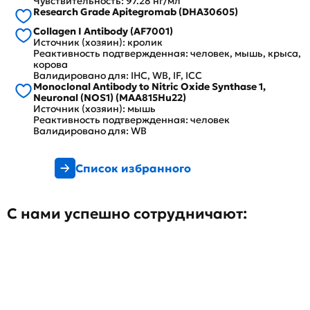
Чувствительность: 97.28 нг/мл
Research Grade Apitegromab (DHA30605)
Collagen I Antibody (AF7001)
Источник (хозяин): кролик
Реактивность подтвержденная: человек, мышь, крыса,
корова
Валидировано для: IHC, WB, IF, ICC
Monoclonal Antibody to Nitric Oxide Synthase 1,
Neuronal (NOS1) (MAA815Hu22)
Источник (хозяин): мышь
Реактивность подтвержденная: человек
Валидировано для: WB
Список избранного
С нами успешно сотрудничают: