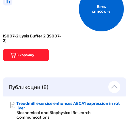
Весь
список
IS007-2 Lysis Buffer 2 (IS007-
2)
Публикации (8)
Treadmill exercise enhances ABCA1 expression in rat
liver
Biochemical and Biophysical Research
Communications