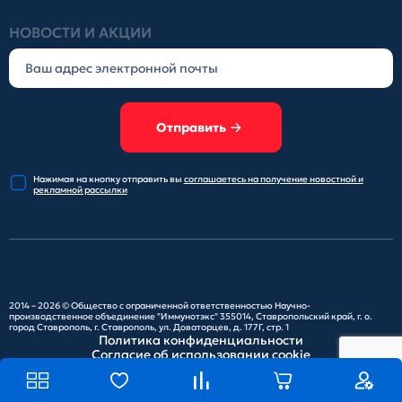
НОВОСТИ И АКЦИИ
Отправить
Нажимая на кнопку отправить
вы
соглашаетесь на получение
новостной и
рекламной рассылки
2014 – 2026 ©
Общество с ограниченной ответственностью Научно-
производственное объединение "Иммунотэкс"
355014, Ставропольский край, г. о.
город Ставрополь, г. Ставрополь, ул. Доваторцев, д. 177Г, стр. 1
Политика конфиденциальности
Согласие об использовании cookie
Карта сайта