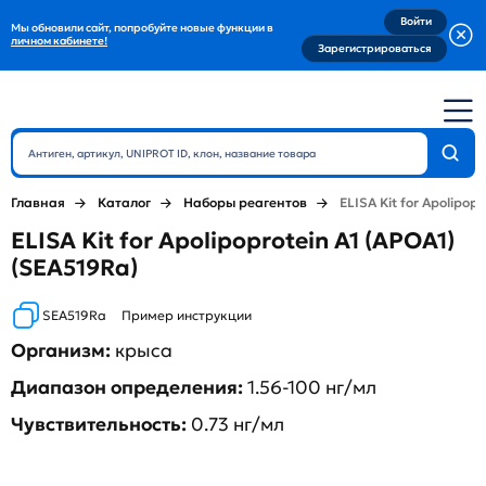
Войти
Мы обновили сайт, попробуйте новые функции в
личном кабинете!
Зарегистрироваться
Главная
Каталог
Наборы реагентов
ELISA Kit for Apolipopr
ELISA Kit for Apolipoprotein A1 (APOA1)
(SEA519Ra)
SEA519Ra
Пример инструкции
Организм:
крыса
Диапазон определения:
1.56-100 нг/мл
Чувствительность:
0.73 нг/мл