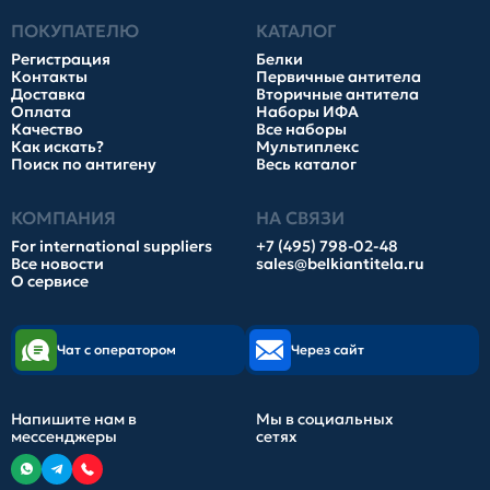
ПОКУПАТЕЛЮ
КАТАЛОГ
Регистрация
Белки
Контакты
Первичные антитела
Доставка
Вторичные антитела
Оплата
Наборы ИФА
Качество
Все наборы
Как искать?
Мультиплекс
Поиск по антигену
Весь каталог
КОМПАНИЯ
НА СВЯЗИ
For international suppliers
+7 (495) 798-02-48
Все новости
sales@belkiantitela.ru
О сервисе
Чат с оператором
Через сайт
Напишите нам в
Мы в социальных
мессенджеры
сетях