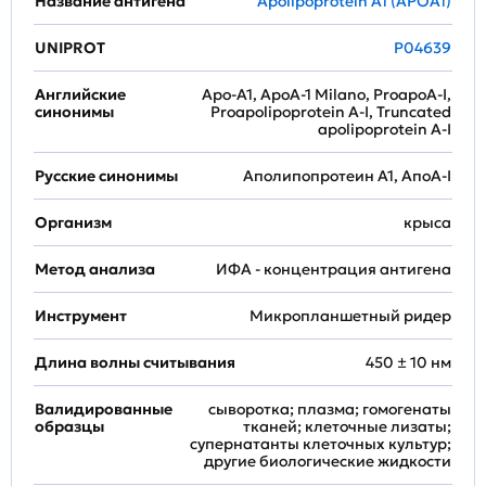
Название антигена
Apolipoprotein A1 (APOA1)
UNIPROT
P04639
Английские
Apo-A1, ApoA-1 Milano, ProapoA-I,
синонимы
Proapolipoprotein A-I, Truncated
apolipoprotein A-I
Русские синонимы
Аполипопротеин A1, АпоА-I
Организм
крыса
Метод анализа
ИФА - концентрация антигена
Инструмент
Микропланшетный ридер
Длина волны считывания
450 ± 10 нм
Валидированные
сыворотка; плазма; гомогенаты
образцы
тканей; клеточные лизаты;
супернатанты клеточных культур;
другие биологические жидкости